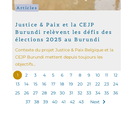
Articles
Justice & Paix et la CEJP
Burundi relèvent les défis des
élections 2025 au Burundi
Contexte du projet Justice & Paix Belgique et la
CEJP Burundi mettent depuis toujours les
objectifs...
1
2
3
4
5
6
7
8
9
10
11
12
13
14
15
16
17
18
19
20
21
22
23
24
25
26
27
28
29
30
31
32
33
34
35
36
37
38
39
40
41
42
43
Next