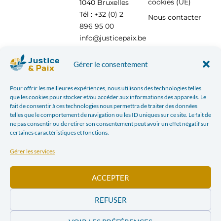
cookies (UE)
1040 Bruxelles
Tél : +32 (0) 2
Nous contacter
896 95 00
info@justicepaix.be
Gérer le consentement
Avec le soutien de :
Pour offrir les meilleures expériences, nous utilisons des technologies telles
que les cookies pour stocker et/ou accéder aux informations des appareils. Le
fait de consentir à ces technologies nous permettra de traiter des données
telles que le comportement de navigation ou les ID uniques sur ce site. Le fait de
ne pas consentir ou de retirer son consentement peut avoir un effet négatif sur
certaines caractéristiques et fonctions.
Gérer les services
ACCEPTER
REFUSER
POLITIQUE DE CONFIDENTIALITÉ
| JUSTICE & PAIX – CHAUSSÉE SAINT-PIERRE, 208 À 1040