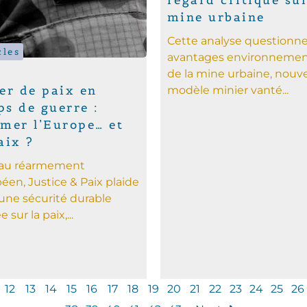
regard critique sur
mine urbaine
Cette analyse questionne
cles
avantages environneme
de la mine urbaine, nouv
er de paix en
modèle minier vanté...
s de guerre :
rmer l’Europe… et
aix ?
 au réarmement
éen, Justice & Paix plaide
une sécurité durable
 sur la paix,...
12
13
14
15
16
17
18
19
20
21
22
23
24
25
26