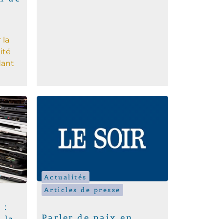
 la
ité
dant
Actualités
Articles de presse
 :
Parler de paix en