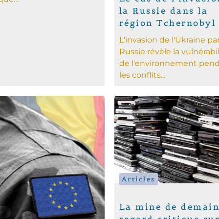
la Russie dans la
région Tchernobyl
L'invasion de l'Ukraine par
Russie révèle la vulnérabil
de l'environnement pen
les conflits...
Articles
La mine de demain