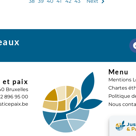
38
39
40
41
42
43
Next
seaux
Menu
Mentions L
 et paix
Chartes éth
40 Bruxelles
Politique d
) 2 896 95 00
sticepaix.be
Nous conta