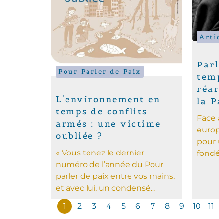
Arti
Parl
Pour Parler de Paix
temp
réa
L'environnement en
la P
temps de conflits
Face
armés : une victime
europ
oubliée ?
pour 
« Vous tenez le dernier
fondée
numéro de l’année du Pour
parler de paix entre vos mains,
et avec lui, un condensé...
1
2
3
4
5
6
7
8
9
10
11