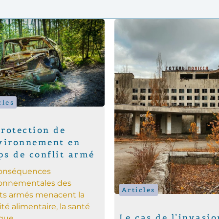
cles
rotection de
nvironnement en
ps de conflit armé
conséquences
ronnementales des
Articles
its armés menacent la
ité alimentaire, la santé
Le cas de l’invasio
ue...