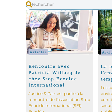
Articles
Arti
Rencontre avec
La p
Patricia Willocq de
l’e
chez Stop Ecocide
tem
International
Les 
envi
Justice & Paix est partie à la
confl
rencontre de l’association Stop
sécur
Ecocide International (SEI).
publiq
Fondée...