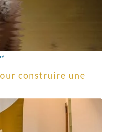
ré.
pour construire une