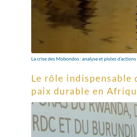
La crise des Mobondos : analyse et pistes d’actions
Le rôle indispensable 
paix durable en Afriq