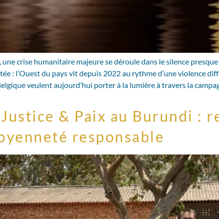
une crise humanitaire majeure se déroule dans le silence presque t
e : l’Ouest du pays vit depuis 2022 au rythme d’une violence diff
elgique veulent aujourd’hui porter à la lumière à travers la campag
Justice & Paix au Burundi : r
toyenneté responsable