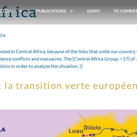
frica
CTIONS
PUBLICATIONS
DIARY
TO COMMI
ica.
sted in Central Africa, because of the links that unite our country 
ience conflicts and massacres. The [Central Africa Group->17] of J
ns in order to analyze the situation. )]
: la transition verte europée