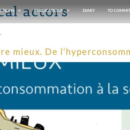
al actors
CTIONS
PUBLICATIONS
DIARY
TO COMMI
.
e mieux. De l’hyperconsomma