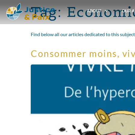
Tag:
Economic
ABOUT
OUR A
Find below all our articles dedicated to this subject
Consommer moins, vivr