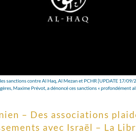
r les sanctions contre Al Haq, Al Mezan et PCHR [UPDATE 17/09/25
gères, Maxime Prévot, a dénoncé ces sanctions « profondément alarm
inien – Des associations plai
issements avec Israël – La Lib