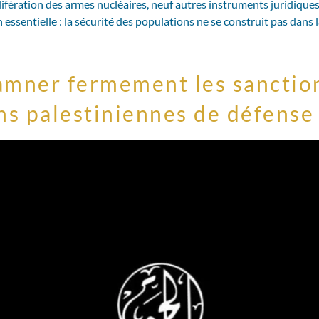
lifération des armes nucléaires, neuf autres instruments juridique
ssentielle : la sécurité des populations ne se construit pas dans 
amner fermement les sanction
ons palestiniennes de défense