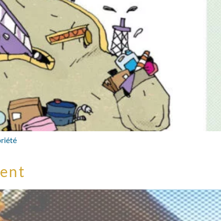
briété
ent