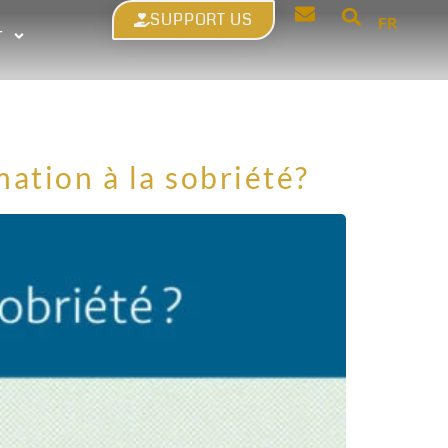
SUPPORT US
FR
T
tion à la sobriété?