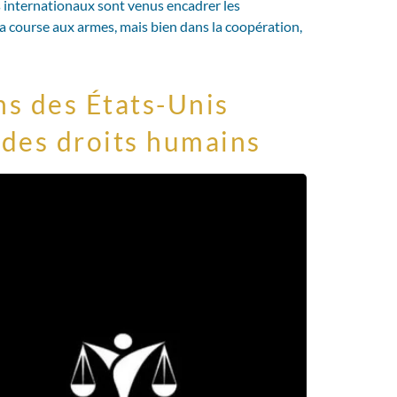
s internationaux sont venus encadrer les
la course aux armes, mais bien dans la coopération,
s des États-Unis
 des droits humains