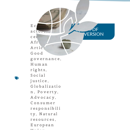
Economical
PDF
actors
,
VERSION
central
Africa
,
Article
,
Good
governance
,
Human
rights
,
Social
justice
,
Globalizatio
n
,
Poverty
,
Advocacy
,
Consumer
responsibili
ty
,
Natural
resources
,
European