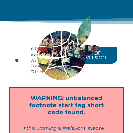
Citizen
PDF
actions
,
VERSION
Article
,
Democracy
,
Elections
WARNING: unbalanced
footnote start tag short
code found.
If this warning is irrelevant, please