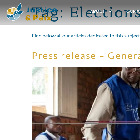
Tag:
Election
ABOUT
OUR A
Find below all our articles dedicated to this subject
Press release – Gener