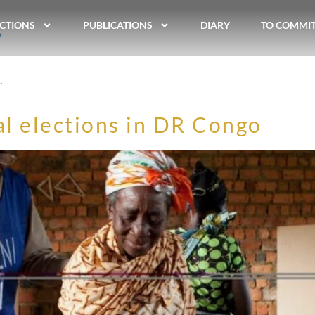
s
CTIONS
PUBLICATIONS
DIARY
TO COMMI
.
al elections in DR Congo