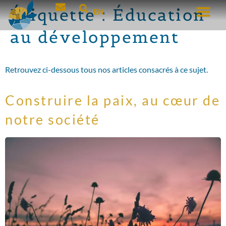
Étiquette :
Éducation
EN
au développement
Retrouvez ci-dessous tous nos articles consacrés à ce sujet.
Construire la paix, au cœur de
notre société