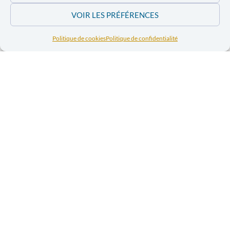
VOIR LES PRÉFÉRENCES
Politique de cookies
Politique de confidentialité
La guerre, ça
La guerre, ça nous
regarde !
nous regarde !
L’extraction à tout
prix ? Zoom sur
les mines de