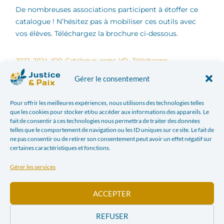
De nombreuses associations participent à étoffer ce
catalogue ! N’hésitez pas à mobiliser ces outils avec
vos élèves. Téléchargez la brochure ci-dessous.
2022_2024_IDP_Catalogue_ecms_VD
Télécharger
Gérer le consentement
Facebook
Twitter
Pour offrir les meilleures expériences, nous utilisons des technologies telles
que les cookies pour stocker et/ou accéder aux informations des appareils. Le
LinkedIn
Print
fait de consentir à ces technologies nous permettra de traiter des données
telles que le comportement de navigation ou les ID uniques sur ce site. Le fait de
ne pas consentir ou de retirer son consentement peut avoir un effet négatif sur
Email
certaines caractéristiques et fonctions.
Gérer les services
ARTICLE PRÉCÉDENT
ARTICLE SUIVANT
WALK IN MY SHOES – DANS LA PEAU D’UNE PERSONNE RÉFUGIÉE
MÉMORIACTION – LA RÉCONCILIATION DES MÉMOIRES, FOCUS SUR LA COLONISATION BELGE EN RD CONGO
ACCEPTER
Dans l'actualité
REFUSER