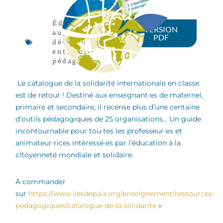
Éducation
VERSION
au
PDF
développem
ent
,
Outil
pédagogique
Le catalogue de la solidarité internationale en classe
est de retour ! Destiné aux enseignant·es de maternel,
primaire et secondaire, il recense plus d’une centaine
d’outils pédagogiques de 25 organisations… Un guide
incontournable pour tou·tes les professeur·es et
animateur·rices intéressé·es par l’éducation à la
citoyenneté mondiale et solidaire.
À commander
sur
https://www.ilesdepaix.org/enseignement/ressources-
pedagogiques/catalogue-de-la-solidarite
»