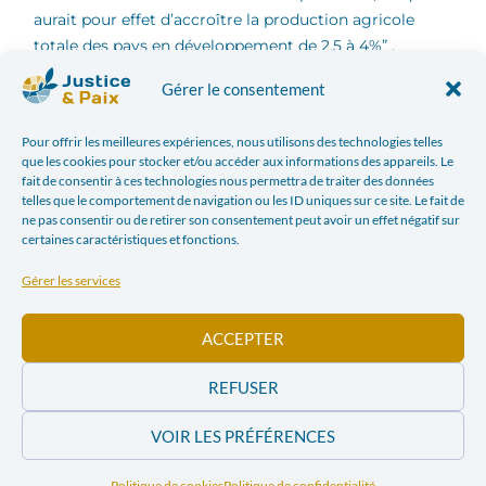
aurait pour effet d’accroître la production agricole
totale des pays en développement de 2,5 à 4%” .
Economiquement parlant, le néolibéralisme joue lui
Gérer le consentement
aussi un rôle dans l’accès limité aux ressources et aux
terres pour les paysans. Pour de multiples raisons, le
Pour offrir les meilleures expériences, nous utilisons des technologies telles
phénomène de « l’accaparement des terres » agricoles
que les cookies pour stocker et/ou accéder aux informations des appareils. Le
par des gros investisseurs privés a de lourdes
fait de consentir à ces technologies nous permettra de traiter des données
telles que le comportement de navigation ou les ID uniques sur ce site. Le fait de
conséquences pour les populations paysannes. La
ne pas consentir ou de retirer son consentement peut avoir un effet négatif sur
première est que suite à cet accaparement, les
certaines caractéristiques et fonctions.
populations agricoles doivent se déplacer sur d’autres
terres moins productives. La deuxième est que les
Gérer les services
terres “accaparées” sont généralement considérées
comme inexploitées alors qu’elles sont en réalité
ACCEPTER
employées pour la culture vivrière (c.-à-d. une culture
tournée vers l’économie de subsistance et
REFUSER
l’autoconsommation).
VOIR LES PRÉFÉRENCES
… et renforcée par une
Politique de cookies
Politique de confidentialité