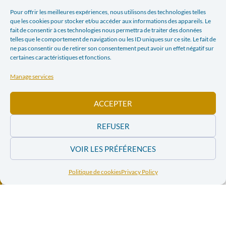
voix… Retour sur les élections en République Démocratique du
Pour offrir les meilleures expériences, nous utilisons des technologies telles
Congo
que les cookies pour stocker et/ou accéder aux informations des appareils. Le
fait de consentir à ces technologies nous permettra de traiter des données
telles que le comportement de navigation ou les ID uniques sur ce site. Le fait de
Facebook
Twitter
ne pas consentir ou de retirer son consentement peut avoir un effet négatif sur
certaines caractéristiques et fonctions.
LinkedIn
Print
Manage services
E-mail
ACCEPTER
REFUSER
PREVIOUS ARTICLE
NEXT ARTICLE
INTERRELIGIOUS AND INTERCULTURAL RELATIONS: AN ALBANIAN CONTRIBUTION TO THE EUROPEAN EDIFICE?
BURUNDI, A YEAR AND A HALF AFTER THE ELECTIONS
VOIR LES PRÉFÉRENCES
In the news
Politique de cookies
Privacy Policy