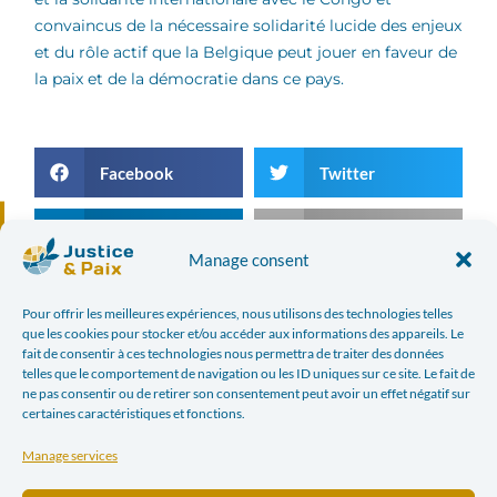
convaincus de la nécessaire solidarité lucide des enjeux
et du rôle actif que la Belgique peut jouer en faveur de
la paix et de la démocratie dans ce pays.
Facebook
Twitter
LinkedIn
Print
Manage consent
E-mail
Pour offrir les meilleures expériences, nous utilisons des technologies telles
que les cookies pour stocker et/ou accéder aux informations des appareils. Le
fait de consentir à ces technologies nous permettra de traiter des données
telles que le comportement de navigation ou les ID uniques sur ce site. Le fait de
PREVIOUS ARTICLE
NEXT ARTICLE
ne pas consentir ou de retirer son consentement peut avoir un effet négatif sur
REGIONAL ISSUES IN THE DRC FOLLOWING THE ELECTIONS
SOME SUGGESTED POLICY PROPOSALS
certaines caractéristiques et fonctions.
In the news
Manage services