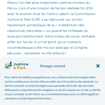
Pasco, l’un des plus importants centres miniers du
Pérou. Lors d’une mission de terrain réalisée fin 2010
avec le soutien local du Centro Labor1, la Commission
Justice et Paix (CJP) a pu séjourner sur ce site
hautement symbolique de la « malédiction des
ressources naturelles », ou quand les richesses du
sous-sol transforment notre milieu de vie en véritable
enfer sur terre2. A un tel point qu’un scénario
rocambolesque a été mis sur pied par le Congrès
péruvien : réinstaller la ville ailleurs !
Manage consent
Durant 4 jours, le Centro Labor nous a ouvert les
portes des leaders communautaires locaux et
emmené sur les sites représentatifs de la multiplicité
Pour offrir les meilleures expériences, nous utilisons des technologies telles
que les cookies pour stocker et/ou accéder aux informations des appareils. Le
des impacts générés par l’exploitation minière sur le
fait de consentir à ces technologies nous permettra de traiter des données
site. Le cas de Cerro de Pasco a une portée universelle :
telles que le comportement de navigation ou les ID uniques sur ce site. Le fait de
il symbolise les retombées négatives sur le long terme
ne pas consentir ou de retirer son consentement peut avoir un effet négatif sur
certaines caractéristiques et fonctions.
d’un modèle de développement qui mise sur