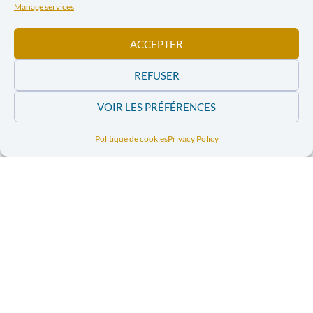
l’investissement dans le secteur extractif et, à ce titre,
Manage services
nourrit la réflexion globale quant à l’orientation de
notre modèle de développement.
ACCEPTER
Attachments
REFUSER
Les coûts irréversibles de l’exploitation minière industrielle. Le
VOIR LES PRÉFÉRENCES
cas de Cerro de Pasco au Pérou
Politique de cookies
Privacy Policy
Facebook
Twitter
LinkedIn
Print
E-mail
PREVIOUS ARTICLE
NEXT ARTICLE
SOON AN INTERNATIONAL ARMS TRADE TREATY?
MINING RESOURCES: CONSUMING SUSTAINABLY, WHILE BEING UNITED