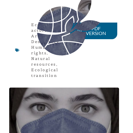
Economical
PDF
actors
,
VERSION
Article
,
Democracy
,
Human
rights
,
Natural
resources
,
Ecological
transition