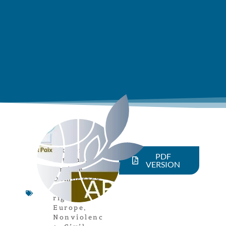
Citizen
PDF
actions
,
VERSION
Article
,
Democracy
,
Human
rights
,
Europe
,
Nonviolenc