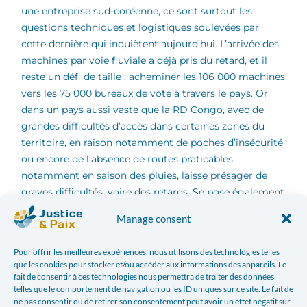
une entreprise sud-coréenne, ce sont surtout les
questions techniques et logistiques soulevées par
cette dernière qui inquiètent aujourd’hui. L’arrivée des
machines par voie fluviale a déjà pris du retard, et il
reste un défi de taille : acheminer les 106 000 machines
vers les 75 000 bureaux de vote à travers le pays. Or
dans un pays aussi vaste que la RD Congo, avec de
grandes difficultés d’accès dans certaines zones du
territoire, en raison notamment de poches d’insécurité
ou encore de l’absence de routes praticables,
notamment en saison des pluies, laisse présager de
graves difficultés, voire des retards. Se pose également
la question de l’usage de cet outil alors que l’ensemble
Manage consent
du territoire n’est pas desservi en électricité. Cette
machine, rebaptisée « machine à tricher » par
Pour offrir les meilleures expériences, nous utilisons des technologies telles
l’opposition et une partie de la population suscite de
que les cookies pour stocker et/ou accéder aux informations des appareils. Le
vives contestations. On craint en effet qu’elle ne serve
fait de consentir à ces technologies nous permettra de traiter des données
telles que le comportement de navigation ou les ID uniques sur ce site. Le fait de
à truquer les résultats du vote. C’est pourquoi la
ne pas consentir ou de retirer son consentement peut avoir un effet négatif sur