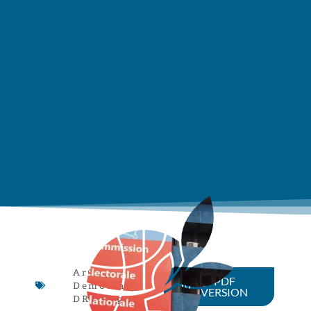
Article
,
PDF
Democracy
,
VERSION
DR Congo