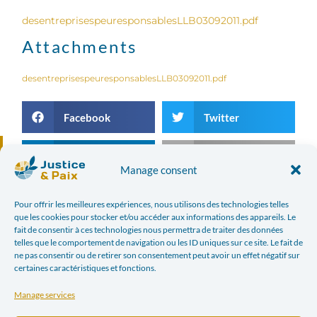
desentreprisespeuresponsablesLLB03092011.pdf
Attachments
desentreprisespeuresponsablesLLB03092011.pdf
Facebook
Twitter
LinkedIn
Print
Manage consent
E-mail
Pour offrir les meilleures expériences, nous utilisons des technologies telles
que les cookies pour stocker et/ou accéder aux informations des appareils. Le
fait de consentir à ces technologies nous permettra de traiter des données
telles que le comportement de navigation ou les ID uniques sur ce site. Le fait de
PREVIOUS ARTICLE
NEXT ARTICLE
ne pas consentir ou de retirer son consentement peut avoir un effet négatif sur
HOW CAN WE REDUCE OUR ECOLOGICAL DEBT? (LA LIBRE BELGIQUE, AUGUST 31, 2011)
CORPORATE SOCIAL RESPONSIBILITY IN DR CONGO (FRENCH-SPEAKING CHRISTIAN RADIO, MONDAY SEPTEMBER 12, 2011 AT 12:30 P.M.)
certaines caractéristiques et fonctions.
Manage services
In the news