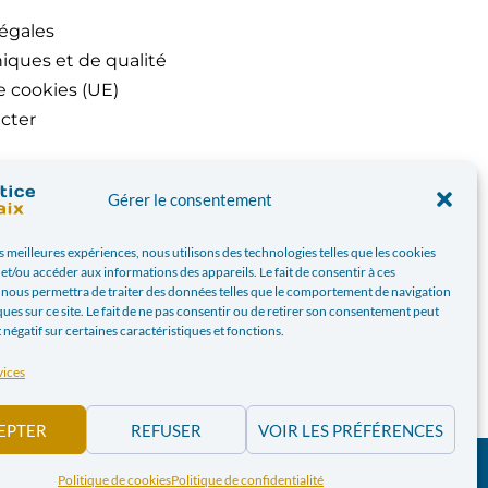
égales
iques et de qualité
e cookies (UE)
cter
Gérer le consentement
es meilleures expériences, nous utilisons des technologies telles que les cookies
et/ou accéder aux informations des appareils. Le fait de consentir à ces
 nous permettra de traiter des données telles que le comportement de navigation
ques sur ce site. Le fait de ne pas consentir ou de retirer son consentement peut
t négatif sur certaines caractéristiques et fonctions.
vices
EPTER
REFUSER
VOIR LES PRÉFÉRENCES
PAIX.BE | WEBDESIGN PAR
BANLIEUES ASBL
Politique de cookies
Politique de confidentialité