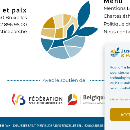
Menu
Mentions L
 et paix
Chartes éth
40 Bruxelles
Politique d
) 2 896 95 00
sticepaix.be
Nous conta
Pour offrir l
pour stocker 
technologies
Avec le soutien de :
ou les ID uni
avoir un effe
Gérer les ser
ACC
CE & PAIX – CHAUSSÉE SAINT-PIERRE, 208 À 1040 BRUXELLES TÉL : +32 (0) 2 896 95 00 INFO@JUSTICE