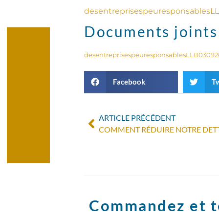
desentreprisespeuresponsablesLL
Documents joints
desentreprisespeuresponsablesLLB030920
Facebook
Tw
ARTICLE PRÉCÉDENT
Commandez et t