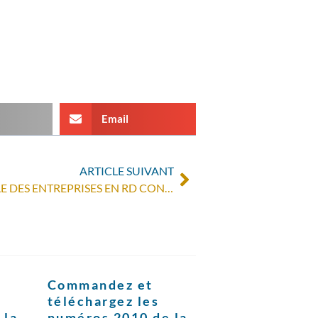
Email
ARTICLE SUIVANT
LA RESPONSABILITÉ SOCIÉTALE DES ENTREPRISES EN RD CONGO (RADIO CHRÉTIENNE FRANCOPHONE, LUNDI 12 SEPTEMBRE 2011 À 12H30)
Commandez et
téléchargez les
 la
numéros 2010 de la