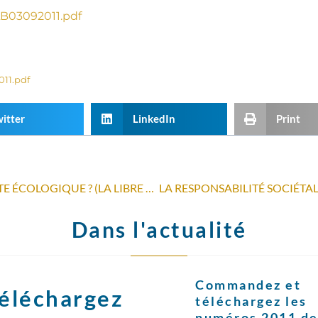
B03092011.pdf
11.pdf
itter
LinkedIn
Print
COMMENT RÉDUIRE NOTRE DETTE ÉCOLOGIQUE ? (LA LIBRE BELGIQUE, 31 AOÛT 2011)
Dans l'actualité
Commandez et
éléchargez
téléchargez les
numéros 2011 de