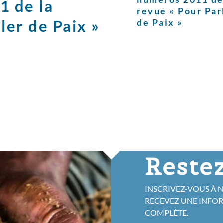
1 de la
revue « Pour Par
ler de Paix »
de Paix »
Restez
INSCRIVEZ-VOUS À 
RECEVEZ UNE INFO
COMPLÈTE.