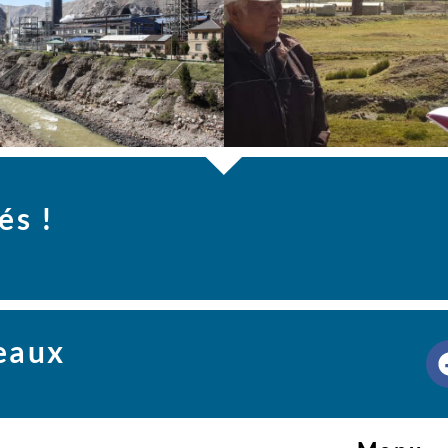
és !
seaux