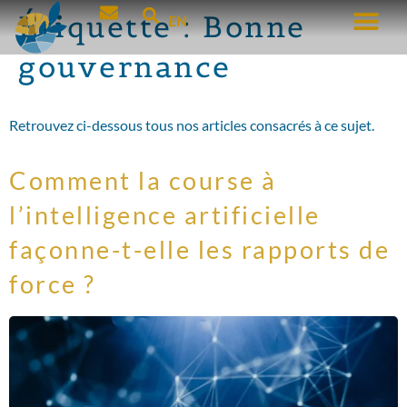
Étiquette :
Bonne
EN
gouvernance
Retrouvez ci-dessous tous nos articles consacrés à ce sujet.
Comment la course à
l’intelligence artificielle
façonne-t-elle les rapports de
force ?