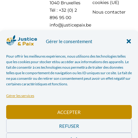
cookies (UE)
1040 Bruxelles
Tél : +32 (0) 2
Nous contacter
896 95 00
info@justicepaix.be
Gérer le consentement
Avec le soutien de :
Pour offrir les meilleures expériences, nous utilisons des technologies telles
que les cookies pour stocker et/ou accéder aux informations des appareils. Le
fait de consentir à ces technologies nous permettra de traiter des données
telles que le comportement de navigation ou les ID uniques sur ce site. Le fait de
ne pas consentir ou de retirer son consentement peut avoir un effet négatif sur
certaines caractéristiques et fonctions.
Gérer les services
ACCEPTER
REFUSER
POLITIQUE DE CONFIDENTIALITÉ
| JUSTICE & PAIX – CHAUSSÉE SAINT-PIERRE, 208 À 1040