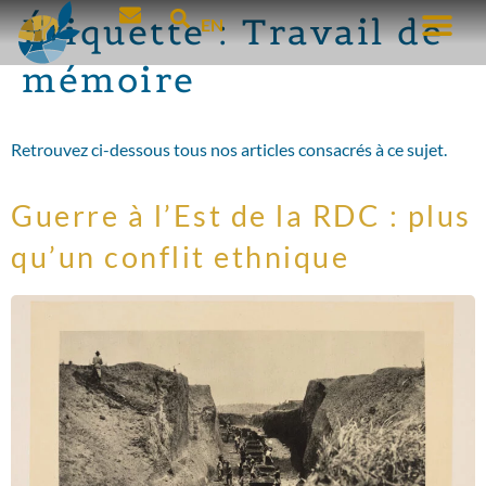
Étiquette :
Travail de
EN
mémoire
Retrouvez ci-dessous tous nos articles consacrés à ce sujet.
Guerre à l’Est de la RDC : plus
qu’un conflit ethnique