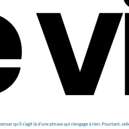
nser qu’il s’agit là d’une phrase qui n’engage à rien. Pourtant, ce