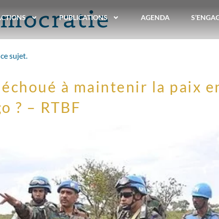
mocratie
ACTIONS
PUBLICATIONS
AGENDA
S’ENGA
ce sujet.
échoué à maintenir la paix e
o ? – RTBF