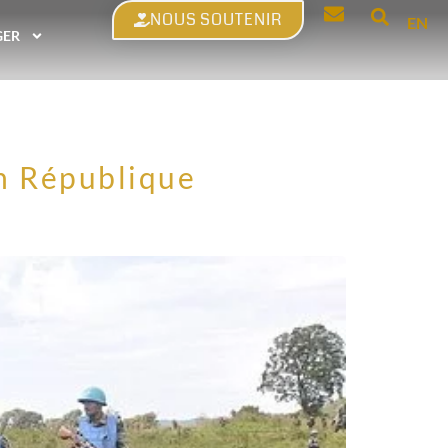
NOUS SOUTENIR
EN
GER
n République