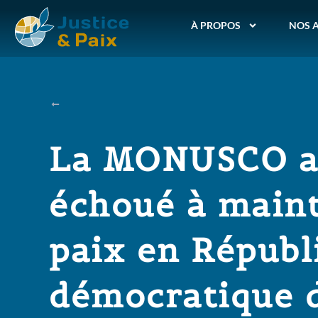
À PROPOS
NOS 
La MONUSCO a-
échoué à maint
paix en Républ
démocratique 