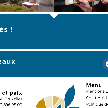
és !
seaux
Menu
Mentions L
 et paix
Chartes éth
40 Bruxelles
Politique d
) 2 896 95 00