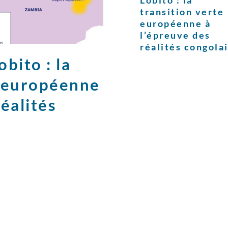
Lobito : la
transition verte
européenne à
l’épreuve des
réalités congola
bito : la
e européenne
réalités