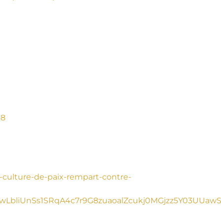
48
a-culture-de-paix-rempart-contre-
bliUnSs1SRqA4c7r9G8zuaoalZcukj0MGjzz5Y03UUawS