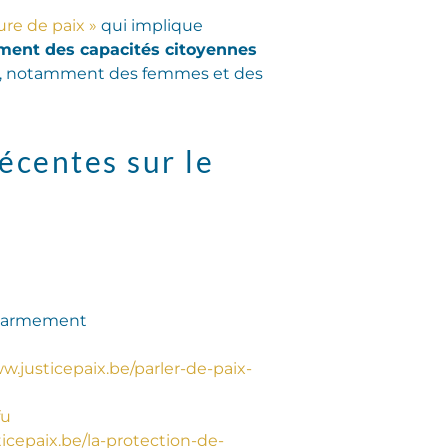
ure de paix »
qui implique
ement des capacités citoyennes
été, notamment des femmes et des
écentes sur le
désarmement
w.justicepaix.be/parler-de-paix-
fu
icepaix.be/la-protection-de-