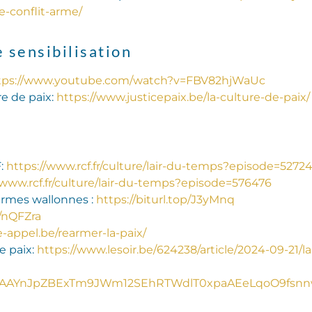
-conflit-arme/
e sensibilisation
tps://www.youtube.com/watch?v=FBV82hjWaUc
e de paix:
https://www.justicepaix.be/la-culture-de-paix/
F:
https://www.rcf.fr/culture/lair-du-temps?episode=5272
/www.rcf.fr/culture/lair-du-temps?episode=576476
armes wallonnes :
https://biturl.top/J3yMnq
p/nQFZra
-appel.be/rearmer-la-paix/
e paix:
https://www.lesoir.be/624238/article/2024-09-21/l
AAYnJpZBExTm9JWm12SEhRTWdlT0xpaAEeLqoO9fsnnwL