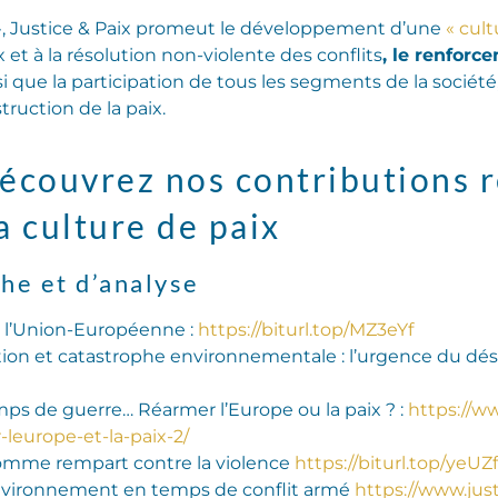
 », Justice & Paix promeut le développement d’une
« cult
ix et à la résolution non-violente des conflits
, le renforc
si que la participation de tous les segments de la soci
ruction de la paix.
couvrez nos contributions r
 culture de paix
he et d’analyse
de l’Union-Européenne :
https://biturl.top/MZ3eYf
tion et catastrophe environnementale : l’urgence du 
emps de guerre… Réarmer l’Europe ou la paix ? :
https://ww
leurope-et-la-paix-2/
 comme rempart contre la violence
https://biturl.top/yeUZ
’environnement en temps de conflit armé
https://www.just