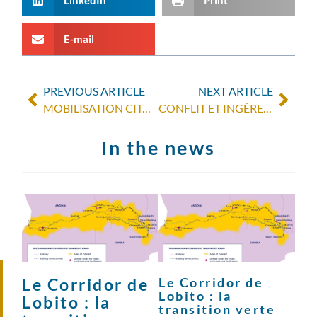
LinkedIn
Print
E-mail
PREVIOUS ARTICLE
NEXT ARTICLE
MOBILISATION CITOYENNE : SEMER DES GRAINES, MÊME SUR SOL SEC
CONFLIT ET INGÉRENCES : COMPRENDRE LA CRISE SOUDANAISE
In the news
Le Corridor de
Le Corridor de
Lobito : la
Lobito : la
transition verte