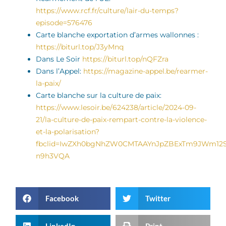
https://www.rcf.fr/culture/lair-du-temps?
episode=576476
Carte blanche exportation d’armes wallonnes :
https://biturl.top/J3yMnq
Dans Le Soir
https://biturl.top/nQFZra
Dans l’Appel:
https://magazine-appel.be/rearmer-
la-paix/
Carte blanche sur la culture de paix:
https://www.lesoir.be/624238/article/2024-09-
21/la-culture-de-paix-rempart-contre-la-violence-
et-la-polarisation?
fbclid=IwZXh0bgNhZW0CMTAAYnJpZBExTm9JWm12SE
n9h3VQA
Facebook
Twitter