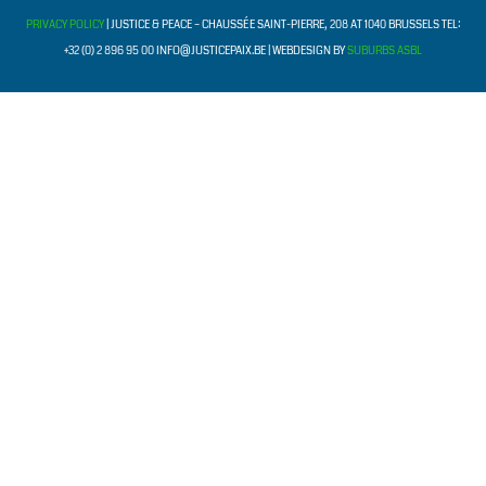
PRIVACY POLICY
| JUSTICE & PEACE – CHAUSSÉE SAINT-PIERRE, 208 AT 1040 BRUSSELS TEL:
+32 (0) 2 896 95 00 INFO@JUSTICEPAIX.BE | WEBDESIGN BY
SUBURBS ASBL