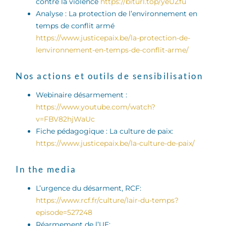
contre la violence
https://biturl.top/yeUZfu
Analyse : La protection de l’environnement en
temps de conflit armé
https://www.justicepaix.be/la-protection-de-
lenvironnement-en-temps-de-conflit-arme/
Nos actions et outils de sensibilisation
Webinaire désarmement :
https://www.youtube.com/watch?
v=FBV82hjWaUc
Fiche pédagogique : La culture de paix:
https://www.justicepaix.be/la-culture-de-paix/
In the media
L’urgence du désarment, RCF:
https://www.rcf.fr/culture/lair-du-temps?
episode=527248
Réarmement de l’UE: