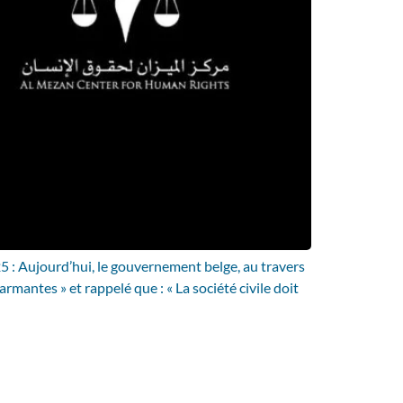
 : Aujourd’hui, le gouvernement belge, au travers
antes » et rappelé que : « La société civile doit