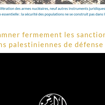
lifération des armes nucléaires, neuf autres instruments juridique
ssentielle : la sécurité des populations ne se construit pas dans 
amner fermement les sanction
ons palestiniennes de défense