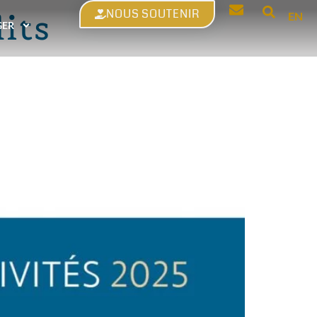
NOUS SOUTENIR
its
EN
GER