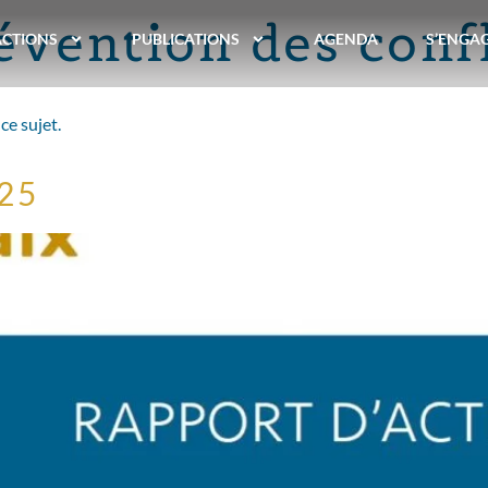
évention des confl
ACTIONS
PUBLICATIONS
AGENDA
S’ENGA
ce sujet.
025