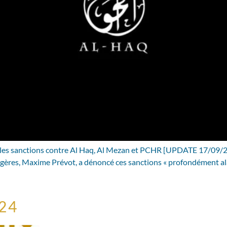
r les sanctions contre Al Haq, Al Mezan et PCHR [UPDATE 17/09/25
gères, Maxime Prévot, a dénoncé ces sanctions « profondément alarm
024