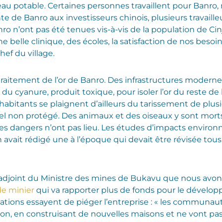
’eau potable. Certaines personnes travaillent pour Banro
e de Banro aux investisseurs chinois, plusieurs travaille
’ont pas été tenues vis-à-vis de la population de Cinji
e belle clinique, des écoles, la satisfaction de nos besoins
chef du village.
traitement de l’or de Banro. Des infrastructures modernes
 du cyanure, produit toxique, pour isoler l’or du reste de
habitants se plaignent d’ailleurs du tarissement de plus
iel non protégé. Des animaux et des oiseaux y sont morts
 ces dangers n’ont pas lieu. Les études d’impacts envir
avait rédigé une à l’époque qui devait être révisée tous le
l’adjoint du Ministre des mines de Bukavu que nous avon
e minier
qui va rapporter plus de fonds pour le dévelop
tions essayent de piéger l’entreprise : « les communaut
tion, en construisant de nouvelles maisons et ne vont pa