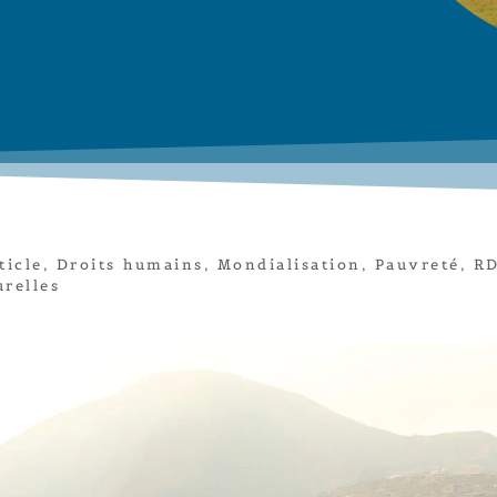
ticle
,
Droits humains
,
Mondialisation
,
Pauvreté
,
R
relles