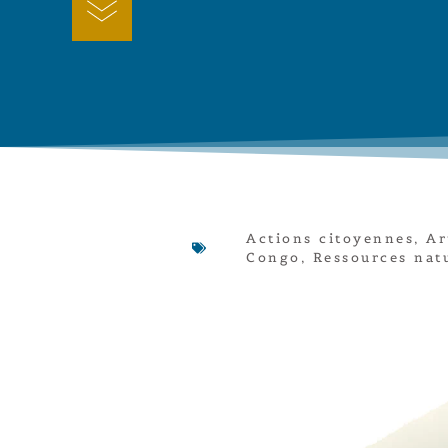
Actions citoyennes
,
Ar
Congo
,
Ressources natu