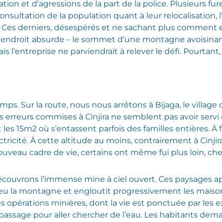
ation et d’agressions de la part de la police. Plusieurs
ultation de la population quant à leur relocalisation, l
es derniers, désespérés et ne sachant plus comment exp
n endroit absurde – le sommet d’une montagne avoisinant
 l’entreprise ne parviendrait à relever le défi. Pourtant, 
emps. Sur la route, nous nous arrêtons à Bijaga, le villa
s erreurs commises à Cinjira ne semblent pas avoir servi
s 15m2 où s’entassent parfois des familles entières. À fl
ctricité. À cette altitude au moins, contrairement à Cinjir
ouveau cadre de vie, certains ont même fui plus loin, c
couvrons l’immense mine à ciel ouvert. Ces paysages ap
peu la montagne et engloutit progressivement les maiso
es opérations minières, dont la vie est ponctuée par les 
passage pour aller chercher de l’eau. Les habitants dema