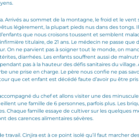
yens.
a. Arrivés au sommet de la montagne, le froid et le vent s
vêtus légèrement, la plupart pieds nus dans des tongs
 d’enfants que nous croisons toussent et semblent mal
infirmière titulaire, de 21 ans. Le médecin ne passe que 
ur. On ne parvient pas à soigner tout le monde, on man
ites, diarrhées. Les enfants souffrent aussi de malnutrit
endant pas à la hauteur des défis sanitaires du village. 
rbe une prise en charge. Le père nous confie ne pas savo
ur que cet enfant est décédé faute d’avoir pu être pris
e accompagné du chef et allons visiter une des minuscule
ueillent une famille de 6 personnes, parfois plus. Les br
rées. Chaque famille essaye de cultiver sur les quelques mè
ont des carences alimentaires sévères.
 travail. Cinjira est à ce point isolé qu’il faut marcher de