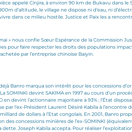
ièce appelé Cinjira, à environ 90 km de Bukavu dans le S
 d’altitude, le village ne dispose ni d’eau, ni d’électric
ivre dans ce milieu hostile. Justice et Paix les a rencontr
mai » nous confie Sœur Espérance de la Commission Just
s pour faire respecter les droits des populations impacté
rachetée par l’entreprise chinoise Baiyin.
5 déjà Banro marqua son intérêt pour les concessions d’o
 La SOMINKI devint SAKIMA en 1997 au cours d’un procé
 en devint l’actionnaire majoritaire à 93% ; l’État disposa
e par l’ex-Président Laurent Désiré Kabila à l’encontre d
 milliard de dollars à l’Etat congolais. En 2001, Banro p
on des concessions minières de l’ex-SOMINKI (équivalent à
 dette. Joseph Kabila accepta. Pour réaliser l’exploitati