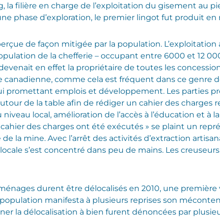
, la filière en charge de l’exploitation du gisement au pie
ne phase d’exploration, le premier lingot fut produit en
 perçue de façon mitigée par la population. L’exploitation 
opulation de la chefferie – occupant entre 6000 et 12 00
e devenait en effet la propriétaire de toutes les concessi
se canadienne, comme cela est fréquent dans ce genre de
ui promettant emplois et développement. Les parties pre
autour de la table afin de rédiger un cahier des charge
u niveau local, amélioration de l’accès à l’éducation et à l
% du cahier des charges ont été exécutés » se plaint un 
la mine. Avec l’arrêt des activités d’extraction artisanal
ie locale s’est concentré dans peu de mains. Les creuseurs,
3 ménages durent être délocalisés en 2010, une première
 population manifesta à plusieurs reprises son méconten
r la délocalisation à bien furent dénoncées par plusieur