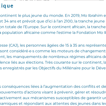
tique
ontinent le plus jeune du monde. En 2019, Mo Ibrahim es
t 34 ans et prévoit que d’ici à l’an 2100, la tranche jeune 
on totale de l’Europe. Sur le continent africain, la tranch
 la population africaine comme l’estime la Fondation Mo 
unesse (CAJ), les personnes âgées de 15 à 35 ans représe
unes sont considéré·e·s comme les moteurs de changemen
ent, les manquements de nombreux régimes africains de l
olence liés aux élections. Très courante sur le continent, 
is enregistrés par les Objectifs du Millénaire pour le D
 conséquences liées à l’augmentation des conflits et de l
 mouvements d’actions visant à prévenir, gérer et résoudre
ipe activement aux mécanismes susceptibles de garanti
 dynamiques et répondant aux attentes des jeunes dans leu