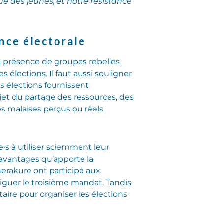
ue des jeunes, et notre résistance
nce électorale
 la présence de groupes rebelles
 élections. Il faut aussi souligner
es élections fournissent
ujet du partage des ressources, des
res malaises perçus ou réels
e·s à utiliser sciemment leur
 avantages qu’apporte la
rakure ont participé aux
iguer le troisième mandat. Tandis
taire pour organiser les élections