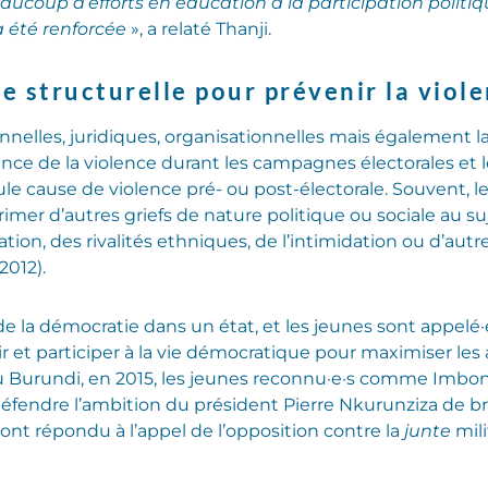
ucoup d’efforts en éducation à la participation politiq
a été renforcée
», a relaté Thanji.
 structurelle pour prévenir la viole
ionnelles, juridiques, organisationnelles mais également
nce de la violence durant les campagnes électorales et les
ule cause de violence pré- ou post-électorale
. Souvent, l
rimer d’autres griefs de nature politique ou sociale au s
sation, des rivalités ethniques, de l’intimidation ou d’aut
2012).
de la démocratie dans un état, et les jeunes sont appelé·
 et participer à la vie démocratique pour maximiser les
Burundi, en 2015, les jeunes reconnu·e·s comme Imbone
défendre l’ambition du président Pierre Nkurunziza de br
nt répondu à l’appel de l’opposition contre la
junte
mili