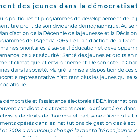
ent des jeunes dans la démocratisat
ieurs politiques et programmes de développement de la 
inent tire profit de son dividende démographique. Au sein
 Plan d’action de la Décennie de la jeunesse et la Décisi
rogrammes de l’Agenda 2063. Le Plan d’action de la Décenn
aines prioritaires, à savoir : l’Éducation et développe
rnance, paix et sécurité ; Santé des jeunes et droits en 
ment climatique et environnement. De son côté, la Charte
nes dans la société. Malgré la mise à disposition de ces 
émocratie représentative n’attirent plus les jeunes qui se
mocratique.
 la démocratie et l’assistance électorale (IDEA internation
vent candidat·e·s et restent sous-représenté·e·s dans le
ctiviste de droits de l’homme et partisane d’Azimio La 
ments opérés dans les institutions de gestion des élect
7 et 2008 a beaucoup changé la mentalité des jeunes ke