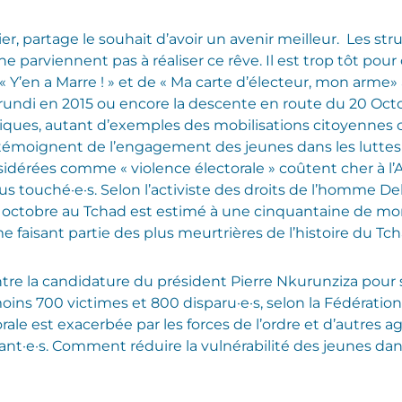
er, partage le souhait d’avoir un avenir meilleur. Les s
 parviennent pas à réaliser ce rêve. Il est trop tôt pour
« Y’en a Marre ! » et de « Ma carte d’électeur, mon arme»
ndi en 2015 ou encore la descente en route du 20 Octo
iques, autant d’exemples des mobilisations citoyennes
émoignent de l’engagement des jeunes dans les luttes 
idérées comme « violence électorale » coûtent cher à l’
us touché·e·s. Selon l’activiste des droits de l’homme Delp
0 octobre au Tchad est estimé à une cinquantaine de mor
faisant partie des plus meurtrières de l’histoire du Tch
ntre la candidature du président Pierre Nkurunziza pour
moins 700 victimes et 800 disparu·e·s, selon la Fédération
ale est exacerbée par les forces de l’ordre et d’autres a
nt·e·s. Comment réduire la vulnérabilité des jeunes dans 