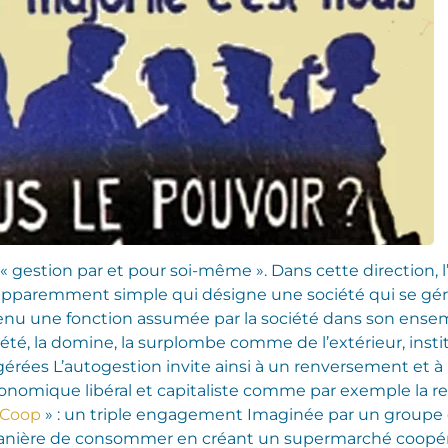
gestion par et pour soi-même ». Dans cette direction, l
apparemment simple qui désigne une société qui se gérer
venu une fonction assumée par la société dans son ensem
iété, la domine, la surplombe comme de l’extérieur, inst
érées L’autogestion invite ainsi à un renversement et à 
mique libéral et capitaliste comme par exemple la ren
 Coop
» : un triple engagement Imaginée par un groupe 
nière de consommer en créant un supermarché coopératif 