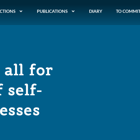
CTIONS
PUBLICATIONS
DIARY
TO COMMI
 all for
 self-
esses