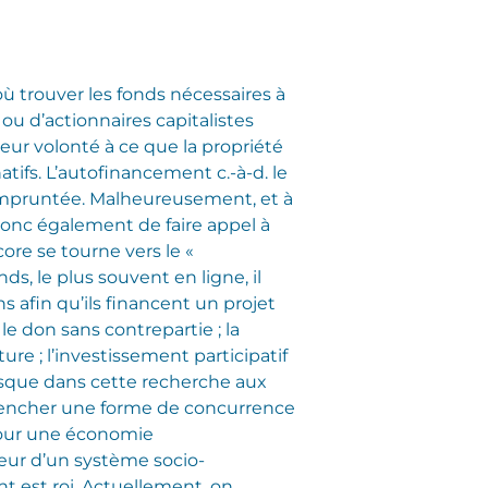
où trouver les fonds nécessaires à
ou d’actionnaires capitalistes
leur volonté à ce que la propriété
atifs. L’autofinancement c.-à-d. le
 empruntée. Malheureusement, et à
 donc également de faire appel à
re se tourne vers le «
ds, le plus souvent en ligne, il
s afin qu’ils financent un projet
e don sans contrepartie ; la
ure ; l’investissement participatif
 risque dans cette recherche aux
clencher une forme de concurrence
pour une économie
leur d’un système socio-
t est roi. Actuellement, on