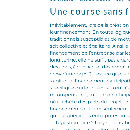
Une course sans f
Inévitablement, lors de la création
leur financement. En toute logique,
traditionnels susceptibles de mettr
soit collective et égalitaire. Ainsi
financement de l’entreprise par l
long terme, elle ne suffit pas à ga
des dons, à contracter des emprun
crowdfunding ». Qu’est-ce que le
s’agit d’un financement participati
spécifique qui leur tient à cœur. 
récompense où, suite à sa participa
où il achète des parts du projet ; 
financements est non seulement d
qui éloignerait les entreprises au
autogestionnaire ? La généralisati
économique au sein duquel la loi d