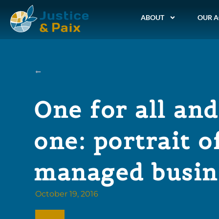
ABOUT
OUR A
One for all and
one: portrait of
managed busin
October 19, 2016