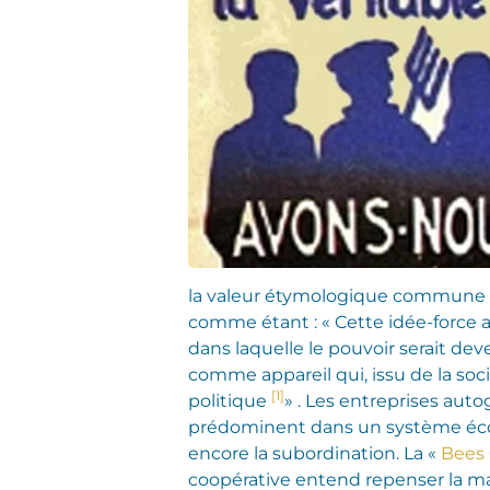
la valeur étymologique commune « 
comme étant : « Cette idée-force 
dans laquelle le pouvoir serait de
comme appareil qui, issu de la soc
[1]
politique
» .
Les entreprises autog
prédominent dans un système écono
encore la subordination. La «
Bees
coopérative entend repenser la ma