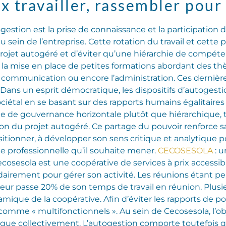
x travailler, rassembler pou
ogestion est la prise de connaissance et la participati
u sein de l’entreprise. Cette rotation du travail et cett
u projet autogéré et d’éviter qu’une hiérarchie de compét
 la mise en place de petites formations abordant des th
, la communication ou encore l’administration. Ces derni
 Dans un esprit démocratique, les dispositifs d’autogestion
ciétal en se basant sur des rapports humains égalitaire
 de gouvernance horizontale plutôt que hiérarchique, tou
ion du projet autogéré. Ce partage du pouvoir renforce sa
ositionner, à développer son sens critique et analytique
e professionnelle qu’il souhaite mener.
CECOSESOLA
: 
osesola est une coopérative de services à prix accessib
airement pour gérer son activité. Les réunions étant 
eur passe 20% de son temps de travail en réunion. Plusieu
mique de la coopérative. Afin d’éviter les rapports de pou
t comme « multifonctionnels ». Au sein de Cecosesola, l’ob
que collectivement. L’autogestion comporte toutefois q