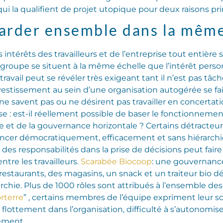
 la qualifient de projet utopique pour deux raisons pri
egarder ensemble dans la mêm
 intérêts des travailleurs et de l’entreprise tout entièr
 du groupe se situent à la même échelle que l’intérêt perso
ravail peut se révéler très exigeant tant il n’est pas tâch
stissement au sein d’une organisation autogérée se fait
ne savent pas ou ne désirent pas travailler en concerta
 : est-il réellement possible de baser le fonctionnemen
tive et de la gouvernance horizontale ? Certains détract
avancer démocratiquement, efficacement et sans hiérarch
 des responsabilités dans la prise de décisions peut faire
ntre les travailleurs.
Scarabée Biocoop
: une gouvernance
restaurants, des magasins, un snack et un traiteur bio 
rchie. Plus de 1000 rôles sont attribués à l’ensemble des 
rterre
” , certains membres de l’équipe expriment leur 
flottement dans l’organisation, difficulté à s’autonomi
ement.