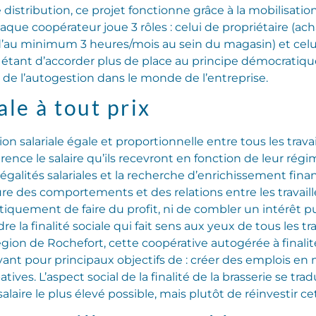
distribution, ce projet fonctionne grâce à la mobilisation
ue coopérateur joue 3 rôles : celui de propriétaire (acha
 d’au minimum 3 heures/mois au sein du magasin) et celu
ant d’accorder plus de place au principe démocratique d
de l’autogestion dans le monde de l’entreprise.
ale à tout prix
n salariale égale et proportionnelle entre tous les travai
ce le salaire qu’ils recevront en fonction de leur régim
égalités salariales et la recherche d’enrichissement fina
re des comportements et des relations entre les travailleu
iquement de faire du profit, ni de combler un intérêt p
la finalité sociale qui fait sens aux yeux de tous les tra
 région de Rochefort, cette coopérative autogérée à finalité
ant pour principaux objectifs de : créer des emplois en mi
atives. L’aspect social de la finalité de la brasserie se tr
salaire le plus élevé possible, mais plutôt de réinvestir ce