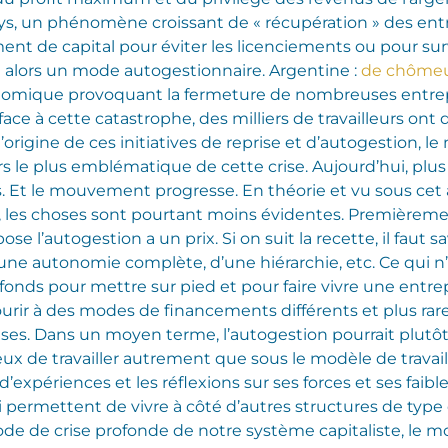
ys, un phénomène croissant de « récupération » des entrep
ent de capital pour éviter les licenciements ou pour sur
nt alors un mode autogestionnaire. Argentine :
de chômeu
nomique provoquant la fermeture de nombreuses entrepr
ace à cette catastrophe, des milliers de travailleurs ont
 l’origine de ces initiatives de reprise et d’autogestion,
le plus emblématique de cette crise. Aujourd’hui, plus
es. Et le mouvement progresse. En théorie et vu sous cet 
vu, les choses sont pourtant moins évidentes. Premièremen
pose l’autogestion a un prix. Si on suit la recette, il faut
ne autonomie complète, d’une hiérarchie, etc. Ce qui n’e
nds pour mettre sur pied et pour faire vivre une entrepr
urir à des modes de financements différents et plus ra
rises. Dans un moyen terme, l’autogestion pourrait plu
eux de travailler autrement que sous le modèle de travail
’expériences et les réflexions sur ses forces et ses faib
i permettent de vivre à côté d’autres structures de type 
ode de crise profonde de notre système capitaliste, le m