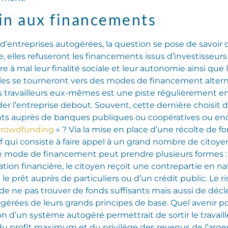
in aux financements
 d’entreprises autogérées, la question se pose de savoir 
 elles refuseront les financements issus d’investisseurs 
e à mal leur finalité sociale et leur autonomie ainsi que 
, elles se tourneront vers des modes de financement altern
es travailleurs eux-mêmes est une piste régulièrement
rder l’entreprise debout. Souvent, cette dernière choisit
ts auprès de banques publiques ou coopératives ou enco
crowdfunding
» ? Via la mise en place d’une récolte de fon
f qui consiste à faire appel à un grand nombre de citoyen
Ce mode de financement peut prendre plusieurs formes : l
tion financière, le citoyen reçoit une contrepartie en nat
et le prêt auprès de particuliers ou d’un crédit public. Le
e ne pas trouver de fonds suffisants mais aussi de dé
togérées de leurs grands principes de base.
Quel avenir 
on d’un système autogéré permettrait de sortir le travail
u profit maximum et du privilège des revenus de l’argen