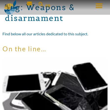
Tag:
Weapons &
FR
disarmament
Find below all our articles dedicated to this subject.
On the line…