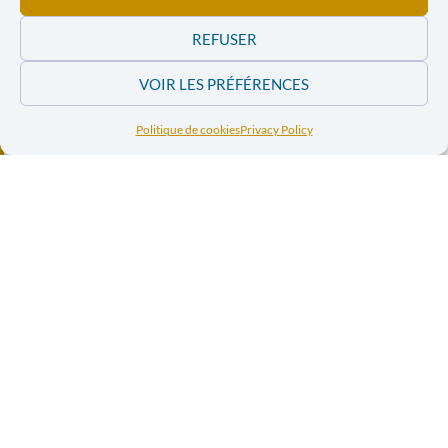
In the news
REFUSER
VOIR LES PRÉFÉRENCES
Politique de cookies
Privacy Policy
Le Corridor de
Le Corridor de
Lobito : la
Lobito : la
transition verte
transition
européenne à
verte
l’épreuve des
réalités
européenne à
congolaises
l’épreuve des
réalités
congolaises