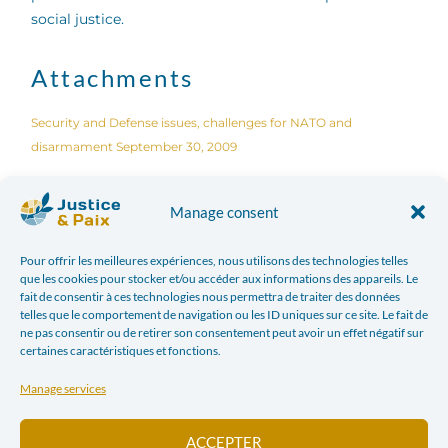
social justice.
Attachments
Security and Defense issues, challenges for NATO and
disarmament September 30, 2009
Facebook
Twitter
Manage consent
LinkedIn
Print
Pour offrir les meilleures expériences, nous utilisons des technologies telles
que les cookies pour stocker et/ou accéder aux informations des appareils. Le
fait de consentir à ces technologies nous permettra de traiter des données
E-mail
telles que le comportement de navigation ou les ID uniques sur ce site. Le fait de
ne pas consentir ou de retirer son consentement peut avoir un effet négatif sur
certaines caractéristiques et fonctions.
PREVIOUS ARTICLE
NEXT ARTICLE
Manage services
IN BELÉM, FOR A GLOBAL RESPONSE TO MEASURES TENDING TO CRIMINALIZE SOCIAL MOVEMENTS
BELGIAN DIPLOMACY PUT TO THE TEST BY THE HUMAN RIGHTS COUNCIL
ACCEPTER