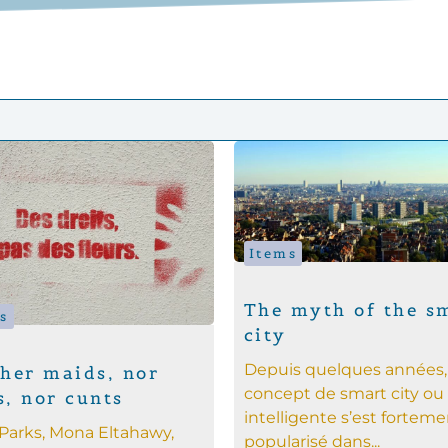
Items
The myth of the s
s
city
Depuis quelques années, 
ther maids, nor
concept de smart city ou v
, nor cunts
intelligente s’est fortem
Parks, Mona Eltahawy,
popularisé dans...