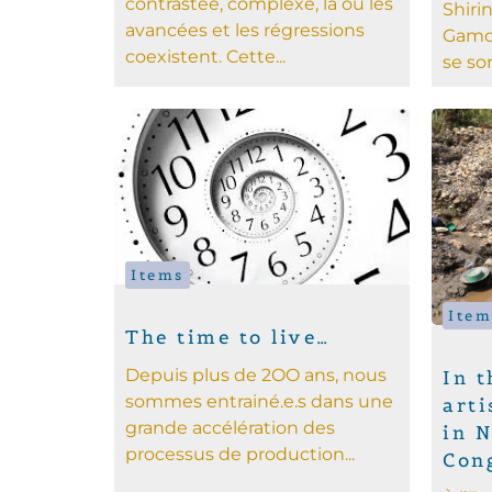
contrastée, complexe, là où les
Shiri
avancées et les régressions
Gamo
coexistent. Cette...
se son
Items
Item
The time to live…
Depuis plus de 2OO ans, nous
In t
sommes entrainé.e.s dans une
arti
grande accélération des
in 
processus de production...
Con