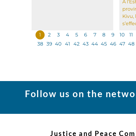
À l’E
provi
Kivu, 
s’effe
1
2
3
4
5
6
7
8
9
10
11
38
39
40
41
42
43
44
45
46
47
48
Follow us on the netwo
Justice and Peace Com