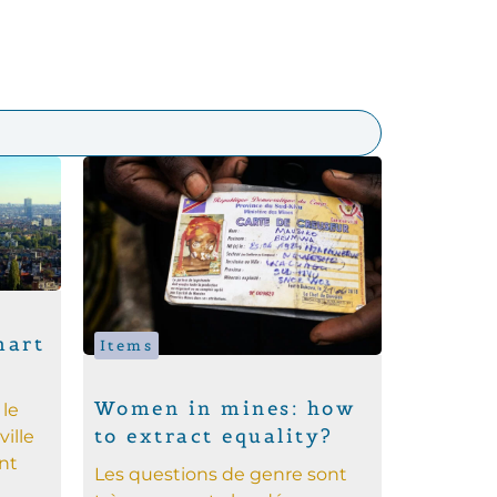
mart
Items
Women in mines: how
le
to extract equality?
ille
ent
Les questions de genre sont