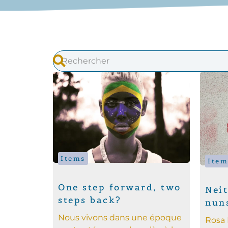
Items
Item
One step forward, two
Nei
steps back?
nuns
Nous vivons dans une époque
Rosa 