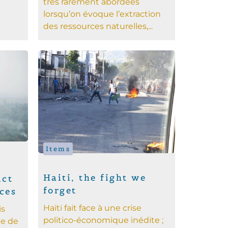
très rarement abordées
lorsqu’on évoque l’extraction
des ressources naturelles,...
Items
Haiti, the fight we
ict
forget
ces
Haïti fait face à une crise
is
politico-économique inédite ;
ue de