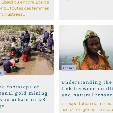
n Ebadi ou encore Zoé de
nd… toutes ces femmes
t illustrées...
Items
s
Understanding the
he footsteps of
link between confl
sanal gold mining
and natural resour
Nyamurhale in DR
« L’exportation de minera
go
accroît en général le risq