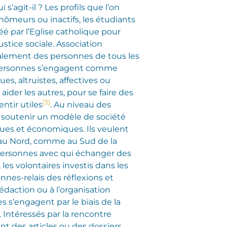
 s’agit-il ? Les profils que l’on
hômeurs ou inactifs, les étudiants
éé par l’Eglise catholique pour
stice sociale. Association
alement des personnes de tous les
 personnes s’engagent comme
es, altruistes, affectives ou
ider les autres, pour se faire des
[3]
ntir utiles
. Au niveau des
ur soutenir un modèle de société
ques et économiques. Ils veulent
, au Nord, comme au Sud de la
s personnes avec qui échanger des
les volontaires investis dans les
nnes-relais des réflexions et
édaction ou à l’organisation
s s’engagent par le biais de la
 Intéressés par la rencontre
vent des articles ou des dossiers