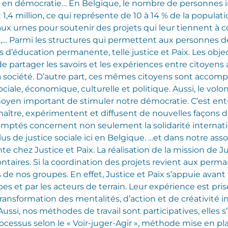
t en démocratie… En Belgique, le nombre de personnes i
et 1,4 million, ce qui représente de 10 à 14 % de la popula
 aux urnes pour soutenir des projets qui leur tiennent à 
ire,… Parmi les structures qui permettent aux personnes 
 d’éducation permanente, telle justice et Paix. Les obje
t de partager les savoirs et les expériences entre citoye
e la société. D’autre part, ces mêmes citoyens sont acco
sociale, économique, culturelle et politique. Aussi, le vol
en important de stimuler notre démocratie. C’est entre
 naître, expérimentent et diffusent de nouvelles façons d
comptés concernent non seulement la solidarité internati
us de justice sociale ici en Belgique.
…et dans notre asso
e chez Justice et Paix. La réalisation de la mission de J
taires. Si la coordination des projets revient aux perma
 nos groupes. En effet, Justice et Paix s’appuie avant t
s et par les acteurs de terrain. Leur expérience est p
nsformation des mentalités, d’action et de créativité i
Aussi, nos méthodes de travail sont participatives, elles s
cessus selon le « Voir-juger-Agir », méthode mise en pla