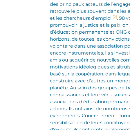
des principaux acteurs de l’engage
retrouve le plus souvent dans les 
[2]
et les chercheurs d’emploi
. 98 
promouvoir la justice et la paix, 
d’éducation permanente et ONG d’
horizons, de toutes les conviction
volontaire dans une association pou
encore instrumentales. Ils s’invest
amis ou acquérir de nouvelles com
motivations idéologiques et altrui
basé sur la coopération, dans lequ
construire avec d’autres un monde
planète. Au sein des groupes de tr
connaissances et leur vécu sur ces 
associations d’éducation permanent
actions. Ils ont ainsi de nombreus
événements.
Concrètement, comment
sensibilisation de leurs concitoye
d’experts, ils sont prêts également 