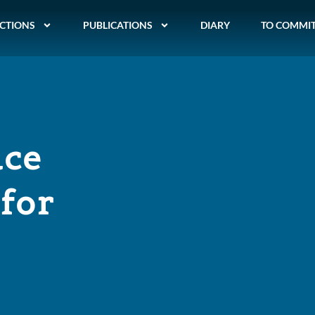
CTIONS
PUBLICATIONS
DIARY
TO COMMI
ace
 for