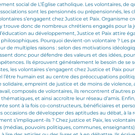
ment social de L’Église catholique.
Les volontaires, de qui
associations sont les pensionnés ou prépensionnés, les c
volontaires s’engagent chez Justice et Paix. Organisme cr
on y trouve donc de nombreux chrétiens engagés pour la ju
éducation au développement, Justice et Paix attire ég
s philosophiques.
Pourquoi devient-on volontaire ? Les
r de multiples raisons : selon des motivations idéologiqu
issent donc pour défendre des valeurs et des idées, pour a
pétences. Ils éprouvent généralement le besoin de se se
stes, les volontaires s’engagent chez Justice et Paix po
el l’être humain est au centre des préoccupations politi
 solidaire, empreint de justice et de moins de violence
avail, composés de volontaires, ils rencontrent d’autre
thématiques, et ainsi accroître leur réseau d’amis. Enfin, 
e sont à la fois co-constructeurs, bénéficiaires et perso
es occasions de développer des aptitudes au débat, à la r
 s’impliquent-ils ? Chez justice et Paix, les volontaire
ns (médias, pouvoirs politiques, communes, enseignants).
à lire des articles ou des livres et à en débattre. Ils écri