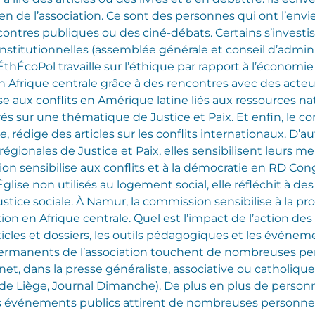
utien de l’association. Ce sont des personnes qui ont l’e
ontres publiques ou des ciné-débats. Certains s’investis
institutionnelles (assemblée générale et conseil d’admini
ÉthÉcoPol travaille sur l’éthique par rapport à l’économi
 en Afrique centrale grâce à des rencontres avec des acteur
 aux conflits en Amérique latine liés aux ressources natu
s sur une thématique de Justice et Paix. Et enfin, le c
ce
, rédige des articles sur les conflits internationaux. D
égionales de Justice et Paix, elles sensibilisent leurs m
on sensibilise aux conflits et à la démocratie en RD Co
 d’Église non utilisés au logement social, elle réfléchit à
 justice sociale. À Namur, la commission sensibilise à la p
ation en Afrique centrale.
Quel est l’impact de l’action des
ticles et dossiers, les outils pédagogiques et les événem
 permanents de l’association touchent de nombreuses per
rnet, dans la presse généraliste, associative ou catholique
de Liège, Journal Dimanche). De plus en plus de personn
 Les événements publics attirent de nombreuses personnes