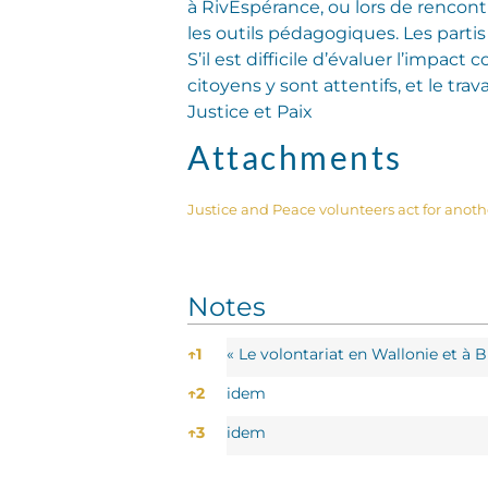
à RivEspérance, ou lors de rencont
les outils pédagogiques. Les partis
S’il est difficile d’évaluer l’impa
citoyens y sont attentifs, et le trav
Justice et Paix
Attachments
Justice and Peace volunteers act for anoth
Notes
Notes
↑
1
« Le volontariat en Wallonie et à B
↑
2
idem
↑
3
idem