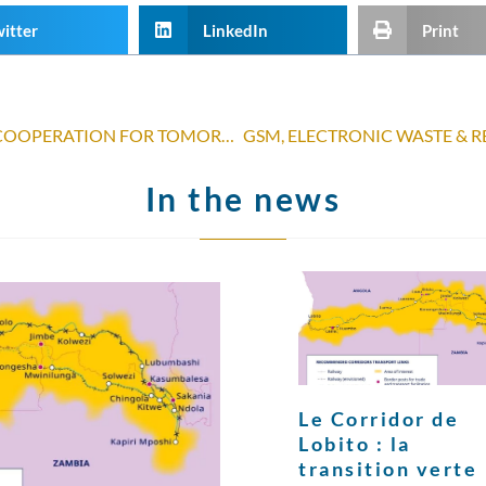
itter
LinkedIn
Print
WHAT BELGIAN DEVELOPMENT COOPERATION FOR TOMORROW?
In the news
Le Corridor de
Lobito : la
transition verte