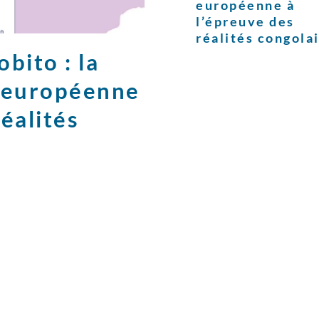
européenne à
l’épreuve des
réalités congola
bito : la
e européenne
réalités