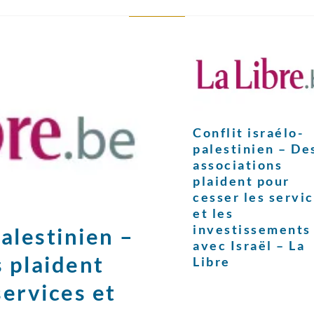
Conflit israélo-
palestinien – De
associations
plaident pour
cesser les servi
et les
investissements
palestinien –
avec Israël – La
 plaident
Libre
services et