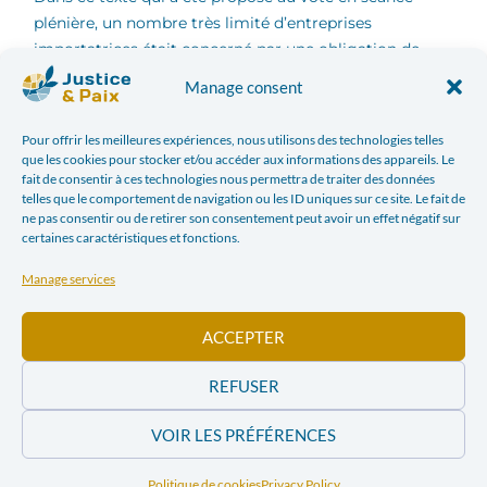
plénière, un nombre très limité d’entreprises
importatrices était concerné par une obligation de
s’approvisionner de manière responsable (à peine 19
Manage consent
fonderies et raffineurs européens, représentant 5% du
secteur mondial). 400 autres entreprises pouvaient,
Pour offrir les meilleures expériences, nous utilisons des technologies telles
sur base uniquement volontaire, mettre en place une
que les cookies pour stocker et/ou accéder aux informations des appareils. Le
surveillance de leur chaîne d’approvisionnement.
fait de consentir à ces technologies nous permettra de traiter des données
telles que le comportement de navigation ou les ID uniques sur ce site. Le fait de
ne pas consentir ou de retirer son consentement peut avoir un effet négatif sur
Ce dispositif à deux vitesses, particulièrement limité,
certaines caractéristiques et fonctions.
n’aurait pu avoir aucun impact significatif et durable
Manage services
sur un commerce qui alimente les conflits et les
violations des droits de l’Homme.
ACCEPTER
En effet, la majorité des entreprises européenne
REFUSER
auraient pu continuer à importer des minerais, par
exemple sous formes de produits déjà assemblés ;
VOIR LES PRÉFÉRENCES
venant de fonderies, raffineries ou autres
manufactures asiatiques et n’étant pas elles soumises
Politique de cookies
Privacy Policy