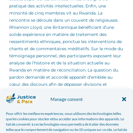
pratiqué des activités intellectuelles. Enfin, une
minorité de cinq membres vit au Rwanda. La
rencontre se déroule dans un couvent de religieuses.
Rhiannon Lloyd, une Britannique bénéficiant d’une
solide expérience en matière de traitement des
ressentiments ethniques, ponctue les interventions de
chants et de commentaires méditatifs. Sur le mode du
témoignage personnel, des participants exposent leur
analyse de l’histoire et de la situation actuelle au
Rwanda en matière de réconciliation. La question du
pardon demandé et accordé apparaît d’emblée au
cœur des discours afin de dépasser divisions et
traumatismes. Il ne s’agit pas que d’une rhétorique
mais d’un travail d’interprétation de la Bible et d’une
Manage consent
pratique à titre individuel et collectif. La relation de
pardon est développée par des acteurs religieux
Pour offrir les meilleures expériences, nous utilisons des technologies telles
que les cookies pour stocker et/ou accéder aux informations des appareils. Le
convaincus et en mesure d’affirmer : “Le pardon a
fait de consentir à ces technologies nous permettra de traiter des données
changé ma vie” ; “Le pardon peut changer la vie”. Ce
telles que le comportement de navigation ou les ID uniques sur ce site. Le fait de