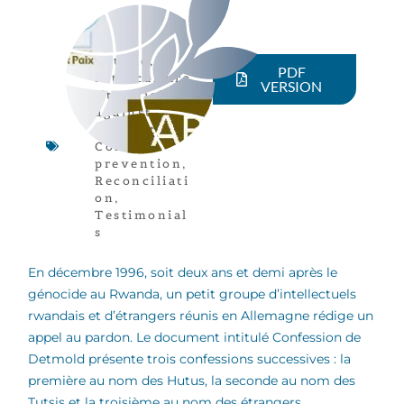
Article
,
PDF
Intercultura
VERSION
lity
,
Fight
against
impunity
,
Conflict
prevention
,
Reconciliati
on
,
Testimonial
s
En décembre 1996, soit deux ans et demi après le
génocide au Rwanda, un petit groupe d’intellectuels
rwandais et d’étrangers réunis en Allemagne rédige un
appel au pardon. Le document intitulé Confession de
Detmold présente trois confessions successives : la
première au nom des Hutus, la seconde au nom des
Tutsis et la troisième au nom des étrangers.