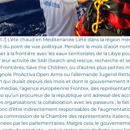
 /]
L’été chaud en Méditerranée L’été dans la région mé
du point de vue politique. Pendant le mois d’août nom
 à la frontière avec les eaux territoriales de la Libye po
 leur activité de SAR (Search and rescue, recherche et s
Frontières, Save the Children, ou d’autres plus petites m
gnole ProActiva Open Arms ou l’allemande Jugend Rettet,
 qui durait depuis des mois et dont le gouvernement ita
s médias, l’agence européenne Frontex, des représentants
nsi qu’un procureur de la république ont adressé des acc
rganisations; la collaboration avec les passeurs ; le fai
 donc d’être indirectement responsables de l’augmentati
la commission de la Chambre des représentants italiens,
es par les parlementaires. Malgré cela, le gouvernemen