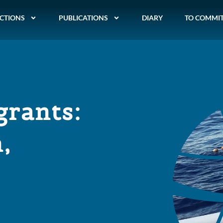
CTIONS
PUBLICATIONS
DIARY
TO COMMI
grants:
,