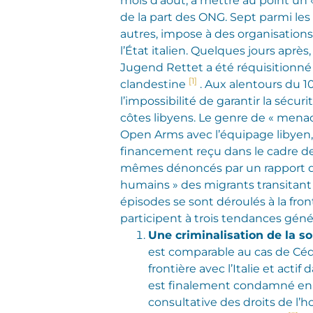
mois d’août, à mettre au point un 
de la part des ONG. Sept parmi les 
autres, impose à des organisation
l’État italien. Quelques jours après
Jugend Rettet a été réquisitionné p
[1]
clandestine
. Aux alentours du 1
l’impossibilité de garantir la sécu
côtes libyens. Le genre de « mena
Open Arms avec l’équipage libyen, p
financement reçu dans le cadre d
mêmes dénoncés par un rapport de
humains » des migrants transitant s
épisodes se sont déroulés à la fr
participent à trois tendances génér
Une criminalisation de la so
est comparable au cas de Cédri
frontière avec l’Italie et actif
est finalement condamné en ap
consultative des droits de l’