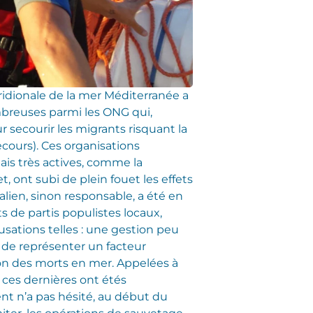
ridionale de la mer Méditerranée a
breuses parmi les ONG qui,
ur secourir les migrants risquant la
ecours). Ces organisations
ais très actives, comme la
 ont subi de plein fouet les effets
lien, sinon responsable, a été en
 de partis populistes locaux,
usations telles : une gestion peu
t de représenter un facteur
on des morts en mer. Appelées à
 ces dernières ont étés
t n’a pas hésité, au début du