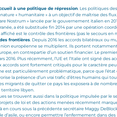
ccueil à une politique de répression
. Les politiques d
nature « humanitaire » à un objectif de maîtrise des flux.
are Nostrum » lancée par le gouvernement italien en 2013
rranée, a été substituée fin 2014 par une opération coo
t affiché est le contrôle des frontières (pas le secours en
des frontières
. Depuis 2016 les accords bilatéraux ou mu
l’Union européenne se multiplient. Ils portent notammen
Europe, en contrepartie d’un soutien financier. Le premie
ars 2016. Plus récemment, l’UE et l’Italie ont signé des a
 accords sont fortement critiqués pour le caractère p
me est particulièrement problématique, parce que l’état 
orise la présence d’un vrai trafic d’êtres humains qui to
es migrants de quitter ce pays les exposera à de nombre
territoire libyen.
 se trouvent aussi dans la politique impulsée par le se
 projets de loi et des actions menées récemment marqu
à en cours sous la précédente secrétaire Maggy DeBlock).
de d’asile, ou encore permettre l’enfermement dans des