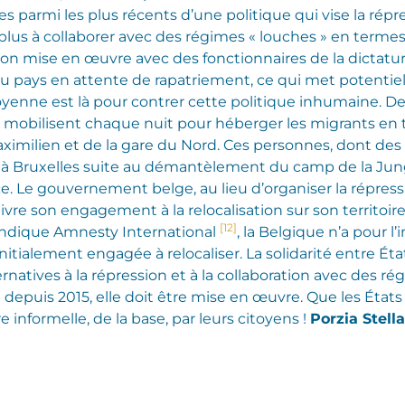
parmi les plus récents d’une politique qui vise la répr
 plus à collaborer avec des régimes « louches » en termes
tion mise en œuvre avec des fonctionnaires de la dictat
s du pays en attente de rapatriement, ce qui met potent
enne est là pour contrer cette politique inhumaine. Depu
 se mobilisent chaque nuit pour héberger les migrants en 
ximilien et de la gare du Nord. Ces personnes, dont des
s à Bruxelles suite au démantèlement du camp de la Jung
ce. Le gouvernement belge, au lieu d’organiser la répres
uivre son engagement à la relocalisation sur son territoi
[12]
l’indique Amnesty International
, la Belgique n’a pour l
initialement engagée à relocaliser. La solidarité entre É
atives à la répression et à la collaboration avec des régi
 depuis 2015, elle doit être mise en œuvre. Que les État
 informelle, de la base, par leurs citoyens !
Porzia Stella