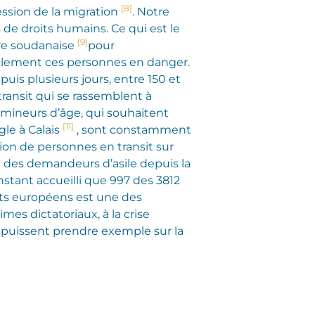
[8]
ession de la migration
. Notre
 de droits humains. Ce qui est le
[9]
ure soudanaise
pour
iellement ces personnes en danger.
is plusieurs jours, entre 150 et
transit qui se rassemblent à
 mineurs d’âge, qui souhaitent
[11]
le à Calais
, sont constamment
sion de personnes en transit sur
re des demandeurs d’asile depuis la
’instant accueilli que 997 des 3812
tats européens est une des
mes dictatoriaux, à la crise
s puissent prendre exemple sur la