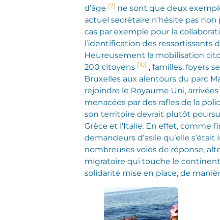
[7]
d’âge
ne sont que deux exemples 
actuel secrétaire n’hésite pas non
cas par exemple pour la collabora
l’identification des ressortissant
Heureusement la mobilisation citoy
[10]
200 citoyens
, familles, foyers
Bruxelles aux alentours du parc Ma
rejoindre le Royaume Uni, arrivée
menacées par des rafles de la poli
son territoire devrait plutôt pours
Grèce et l’Italie. En effet, comme 
demandeurs d’asile qu’elle s’était 
nombreuses voies de réponse, altern
migratoire qui touche le continent
solidarité mise en place, de manière