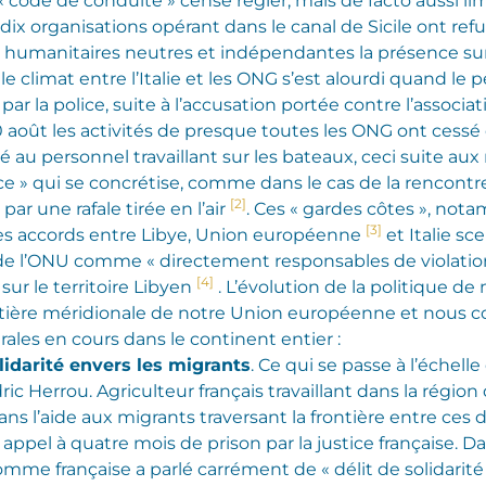
« code de conduite » censé régler, mais de facto aussi li
dix organisations opérant dans le canal de Sicile ont ref
s humanitaires neutres et indépendantes la présence sur 
, le climat entre l’Italie et les ONG s’est alourdi quand le
ar la police, suite à l’accusation portée contre l’associat
0 août les activités de presque toutes les ONG ont cessé
rité au personnel travaillant sur les bateaux, ceci suite a
ce » qui se concrétise, comme dans le cas de la rencont
[2]
ar une rafale tirée en l’air
. Ces « gardes côtes », no
[3]
es accords entre Libye, Union européenne
et Italie sce
 l’ONU comme « directement responsables de violation
[4]
ur le territoire Libyen
.
L’évolution de la politique d
ontière méridionale de notre Union européenne et nous c
ales en cours dans le continent entier :
lidarité envers les migrants
. Ce qui se passe à l’échel
c Herrou. Agriculteur français travaillant dans la région 
 dans l’aide aux migrants traversant la frontière entre ces d
pel à quatre mois de prison par la justice française. D
homme française a parlé carrément de « délit de solidari