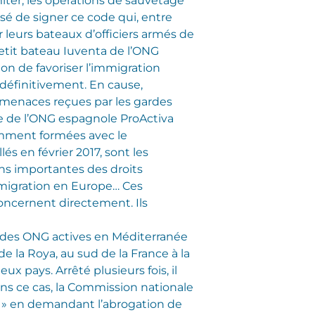
miter, les opérations de sauvetage
usé de signer ce code qui, entre
leurs bateaux d’officiers armés de
 petit bateau Iuventa de l’ONG
ion de favoriser l’immigration
 définitivement. En cause,
ux menaces reçues par les gardes
re de l’ONG espagnole ProActiva
tamment formées avec le
llés en février 2017, sont les
s importantes des droits
e migration en Europe… Ces
oncernent directement. Ils
le des ONG actives en Méditerranée
de la Roya, au sud de la France à la
eux pays. Arrêté plusieurs fois, il
ans ce cas, la Commission nationale
té » en demandant l’abrogation de