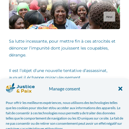
Sa lutte incessante, pour mettre fin à ces atrocités et
dénoncer l’impunité dont jouissent les coupables,
dérange.
Il est l’objet d’une nouvelle tentative d’assassinat,
auquel il échappe miraculeusement.
Manage consent
Menacé de mort, ce médecin au destin exceptionnel
vit dorénavant cloîtré dans son hôpital de Bukavu,
Pour offrir les meilleures expériences, nous utilisons des technologies telles
sous la protection des Casques bleus.
que les cookies pour stocker et/ou accéder aux informations des appareils. Le
fait de consentir à ces technologies nous permettra de traiter des données
telles que le comportement de navigation ou les ID uniques sur ce site. Le fait de
Mais il n’est plus seul à lutter. A ses côtés, ces femmes
ne pas consentir ou de retirer son consentement peut avoir un effet négatif sur
certaines caractéristiques et fonctions.