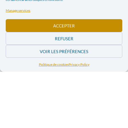
auxquelles il a rendu leur intégrité physique et leur
dignité, devenues grâce à lui de véritables activistes de
Manage services
la paix, assoiffées de justice.
ACCEPTER
Avant-premières:
– Bruxelles – le 25 mars 20h – Le Flagey
REFUSER
– Louvain-la-Neuve – le 26 mars 19h30 – Cinéscope
– Liège – le 27 mars 19h45 – Cinéma Sauvenière
VOIR LES PRÉFÉRENCES
– Ath – le 29 mars 17h – Le Palace
Politique de cookies
Privacy Policy
Plus d’infos sur le film