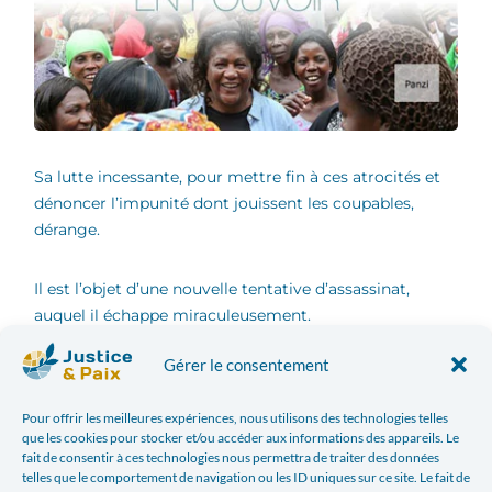
Sa lutte incessante, pour mettre fin à ces atrocités et
dénoncer l’impunité dont jouissent les coupables,
dérange.
Il est l’objet d’une nouvelle tentative d’assassinat,
auquel il échappe miraculeusement.
Gérer le consentement
Menacé de mort, ce médecin au destin exceptionnel
vit dorénavant cloîtré dans son hôpital de Bukavu,
Pour offrir les meilleures expériences, nous utilisons des technologies telles
sous la protection des Casques bleus.
que les cookies pour stocker et/ou accéder aux informations des appareils. Le
fait de consentir à ces technologies nous permettra de traiter des données
telles que le comportement de navigation ou les ID uniques sur ce site. Le fait de
Mais il n’est plus seul à lutter. A ses côtés, ces femmes