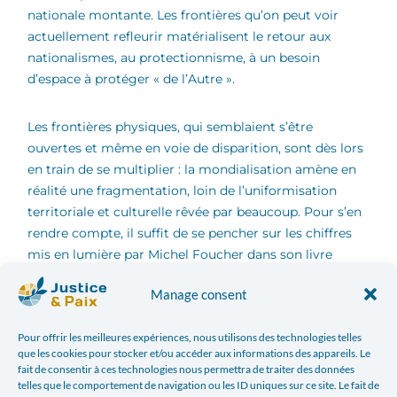
nationale montante. Les frontières qu’on peut voir
actuellement refleurir matérialisent le retour aux
nationalismes, au protectionnisme, à un besoin
d’espace à protéger « de l’Autre ».
Les frontières physiques, qui semblaient s’être
ouvertes et même en voie de disparition, sont dès lors
en train de se multiplier : la mondialisation amène en
réalité une fragmentation, loin de l’uniformisation
territoriale et culturelle rêvée par beaucoup. Pour s’en
rendre compte, il suffit de se pencher sur les chiffres
mis en lumière par Michel Foucher dans son livre
[2]
L’obsession des frontières
.
Manage consent
Selon lui, la mondialisation conduit avant tout à une
Pour offrir les meilleures expériences, nous utilisons des technologies telles
consolidation territoriale. Depuis 1991, plusieurs
que les cookies pour stocker et/ou accéder aux informations des appareils. Le
milliers de nouveaux kilomètres de frontières ont été
fait de consentir à ces technologies nous permettra de traiter des données
telles que le comportement de navigation ou les ID uniques sur ce site. Le fait de
érigés. Et cela ne risque pas d’aller en diminuant,