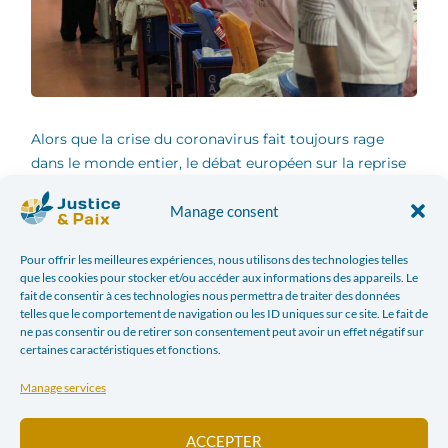
Alors que la crise du coronavirus fait toujours rage
dans le monde entier, le débat européen sur la reprise
économique bat son plein. Le plan de relance sera vert
Manage consent
et équitable – c’est du moins ce que promet le Pacte
vert pour l’Europe présenté par la Commission von der
Leyen en décembre 2019. Mais il est un aspect
Pour offrir les meilleures expériences, nous utilisons des technologies telles
que les cookies pour stocker et/ou accéder aux informations des appareils. Le
primordial que les responsables politiques ne doivent
fait de consentir à ces technologies nous permettra de traiter des données
pas perdre de vue dans ce débat afin de ne pas faire
telles que le comportement de navigation ou les ID uniques sur ce site. Le fait de
fausse route. Il s’agit de l’impact qu’ont les entreprises
ne pas consentir ou de retirer son consentement peut avoir un effet négatif sur
certaines caractéristiques et fonctions.
sur les droits humains et l’environnement au travers
des chaînes de production globalisées qui nous
Manage services
permettent de consommer des produits aussi divers
que des vêtements, des appareils électroniques et des
ACCEPTER