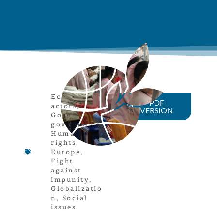
Economical
PDF
actors
,
VERSION
Good
governance
,
Human
rights
,
Europe
,
Fight
against
impunity
,
Globalizatio
n
,
Social
issues