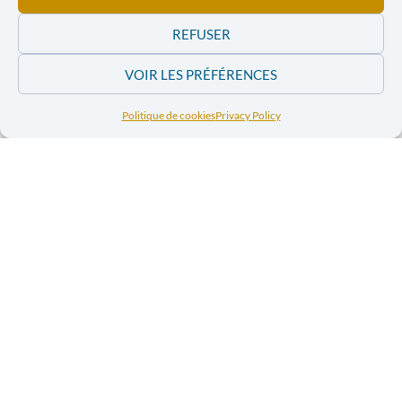
aliments. Tant les causes que les conséquences de la
crise actuelle démontrent en effet l’urgence d’une
REFUSER
meilleure réglementation de ces activités
économiques.
VOIR LES PRÉFÉRENCES
Signataires : CNCD-11.11.11, 11.11.11, Broederlijk Delen,
Politique de cookies
Privacy Policy
Commission Justice et Paix, WSM, Entraide et
Fraternité, FOS, Oxfam-en-Belgique, FIAN Belgique,
Amnesty International Belgique, CSC-ACV, FGTB-
ABVV, CGSLB/ACLVB, Vredesactie.
Carte blanche to read on the website
Soir
.