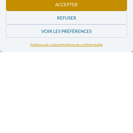
que des vêtements, des appareils électroniques et des
ACCEPTER
aliments. Tant les causes que les conséquences de la
REFUSER
crise actuelle démontrent en effet l’urgence d’une
meilleure réglementation de ces activités
VOIR LES PRÉFÉRENCES
économiques.
Politique de cookies
Politique de confidentialité
Signataires : CNCD-11.11.11, 11.11.11, Broederlijk Delen,
Commission Justice et Paix, WSM, Entraide et
Fraternité, FOS, Oxfam-en-Belgique, FIAN Belgique,
Amnesty International Belgique, CSC-ACV, FGTB-
ABVV, CGSLB/ACLVB, Vredesactie.
Carte blanche à lire sur le site du
Soir
.