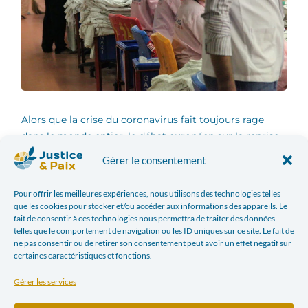
Alors que la crise du coronavirus fait toujours rage
dans le monde entier, le débat européen sur la reprise
économique bat son plein. Le plan de relance sera vert
Gérer le consentement
et équitable – c’est du moins ce que promet le Pacte
vert pour l’Europe présenté par la Commission von der
Pour offrir les meilleures expériences, nous utilisons des technologies telles
Leyen en décembre 2019. Mais il est un aspect
que les cookies pour stocker et/ou accéder aux informations des appareils. Le
primordial que les responsables politiques ne doivent
fait de consentir à ces technologies nous permettra de traiter des données
telles que le comportement de navigation ou les ID uniques sur ce site. Le fait de
pas perdre de vue dans ce débat afin de ne pas faire
ne pas consentir ou de retirer son consentement peut avoir un effet négatif sur
fausse route. Il s’agit de l’impact qu’ont les entreprises
certaines caractéristiques et fonctions.
sur les droits humains et l’environnement au travers
Gérer les services
des chaînes de production globalisées qui nous
permettent de consommer des produits aussi divers