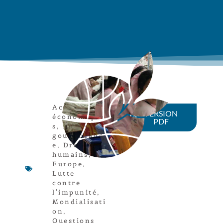
Acteurs
VERSION
économique
PDF
s
,
Bonne
gouvernanc
e
,
Droits
humains
,
Europe
,
Lutte
contre
l'impunité
,
Mondialisati
on
,
Questions