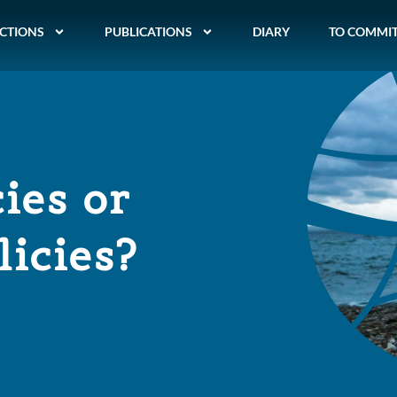
CTIONS
PUBLICATIONS
DIARY
TO COMMI
ies or
licies?