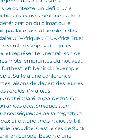
ergence des efforts sur la
ns ce contexte, un défi crucial −
fléchie aux causes profondes de la
 détérioration du climat ou le
pas faire face à l’ampleur des
iaire UE-Afrique » (EU-Africa Trust
ique semble s’appuyer – qui est
ue, et représente une trahison de
’autres mots, empruntés du nouveau
x furthest left behind.
L’exemple
hiopie. Suite à une conférence
entes raisons de départ des jeunes
 rurales. Il y a plus
x qui ont émigré auparavant. En
pportunités économiques non
s. La conséquence de la migration
taux et émotionnels »
, ajoute-t-il.
abie Saoudite. C’est le cas de 90 %
venir en Europe.
Besoin d’une