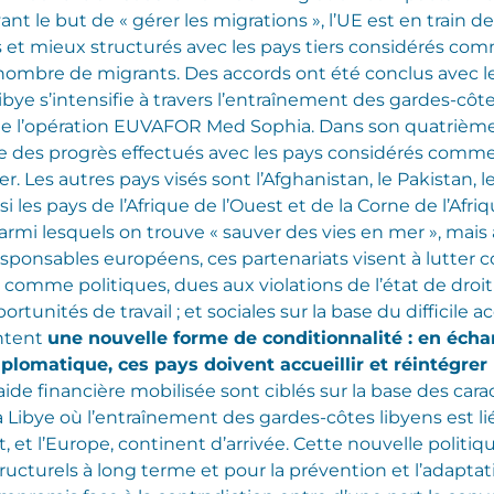
ant le but de « gérer les migrations », l’UE est en train 
et mieux structurés avec les pays tiers considérés comm
 nombre de migrants. Des accords ont été conclus avec le
bye s’intensifie à travers l’entraînement des gardes-côtes 
 de l’opération EUVAFOR Med Sophia. Dans son quatrième
 des progrès effectués avec les pays considérés comme 
ger. Les autres pays visés sont l’Afghanistan, le Pakistan, le
ussi les pays de l’Afrique de l’Ouest et de la Corne de l’Af
parmi lesquels on trouve « sauver des vies en mer », mais a
esponsables européens, ces partenariats visent à lutter c
comme politiques, dues aux violations de l’état de droit
nités de travail ; et sociales sur la base du difficile acc
ntent
une nouvelle forme de conditionnalité : en écha
iplomatique, ces pays doivent accueillir et réintégrer 
l’aide financière mobilisée sont ciblés sur la base des ca
Libye où l’entraînement des gardes-côtes libyens est lié 
rt, et l’Europe, continent d’arrivée. Cette nouvelle poli
ucturels à long terme et pour la prévention et l’adaptatio