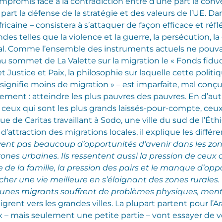
mpromis face à la contradiction entre d’une part la conv
e part la défense de la stratégie et des valeurs de l’UE. Da
fricaine – consistera à s’attaquer de façon efficace et ré
es telles que la violence et la guerre, la persécution, la
 Comme l’ensemble des instruments actuels ne pouvait 
5 au sommet de La Valette sur la migration le « Fonds fiduc
et Justice et Paix, la philosophie sur laquelle cette polit
ignifie moins de migration » – est imparfaite, mal conç
oppement : atteindre les plus pauvres des pauvres. En d
hit ceux qui sont les plus grands laissés-pour-compte, ceu
gue de Caritas travaillant à Sodo, une ville du sud de l’Ét
attraction des migrations locales, il explique les différ
vent pas beaucoup d’opportunités d’avenir dans les zones
zones urbaines. Ils ressentent aussi la pression de ceu
e de la famille, la pression des pairs et le manque d’o
rcher une vie meilleure en s’éloignant des zones rurale
 jeunes migrants souffrent de problèmes physiques, men
nt vers les grandes villes. La plupart partent pour l’Ar
ux – mais seulement une petite partie – vont essayer de 