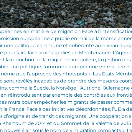
péennes en matière de migration Face à l’intensification
Commission européenne a publié en mai de la même ann
lir une politique commune et cohérente au niveau europé
é pour faire face aux tragédies en Méditerranée. L’Agend
la réduction de la migration irrégulière, la gestion des 
tablir une politique commune européenne en matière d’as
 de même que l’approche des « hotspots ». Les États Mem
 se sont révélés incapables de prendre des mesures coor
ns, comme la Suède, la Norvège, l’Autriche, l’Allemagne
, en réintroduisant par exemple des contrôles aux front
des murs pour empêcher les migrants de passer comme la
et la France. Face à ces initiatives désordonnées, l’UE a
 d’origine et de transit des migrants. Une coopération sur
de Khartoum de 2014 et du Sommet de la Valette de 201
un nouvel élan sous le nom de « migration compacts ».
Le