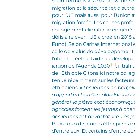
court terme. Mais c’est aussi un co
migration et la sécurité ; et d’autr
pour l’UE mais aussi pour l’Union a
migration forcée. Les causes profond
changement climatique en général.
défis à relever, l’UE a créé en 201
Fund). Selon Caritas International 
celle de « plus de développement s
l’objectif réel de l’aide au dével
[4]
jargon de l’Agenda 2030
: il tra
de l’Éthiopie Citons ici notre collè
tenue récemment sur les facteurs d’
éthiopiens.
« Les jeunes ne perçoi
d’opportunités d’emploi dans les 
général, le piètre état économiqu
agricoles forcent les jeunes à che
des jeunes est dévastatrice. Les
Beaucoup de jeunes éthiopiens migre
d’entre eux. Et certains d’entre e