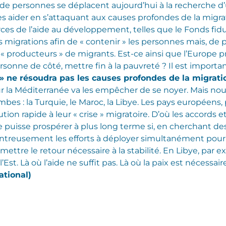
s de personnes se déplacent aujourd’hui à la recherche d’
les aider en s’attaquant aux causes profondes de la migr
ces de l’aide au développement, telles que le Fonds fidu
migrations afin de « contenir » les personnes mais, de p
 « producteurs » de migrants. Est-ce ainsi que l’Europe 
ersonne de côté, mettre fin à la pauvreté ? Il est impor
 » ne résoudra pas les causes profondes de la migrat
r la Méditerranée va les empêcher de se noyer. Mais nou
imbes : la Turquie, le Maroc, la Libye. Les pays européen
ion rapide à leur « crise » migratoire. D’où les accords et 
 puisse prospérer à plus long terme si, en cherchant des r
reusement les efforts à déployer simultanément pour 
mettre le retour nécessaire à la stabilité. En Libye, par 
’Est. Là où l’aide ne suffit pas. Là où la paix est nécessair
ational)