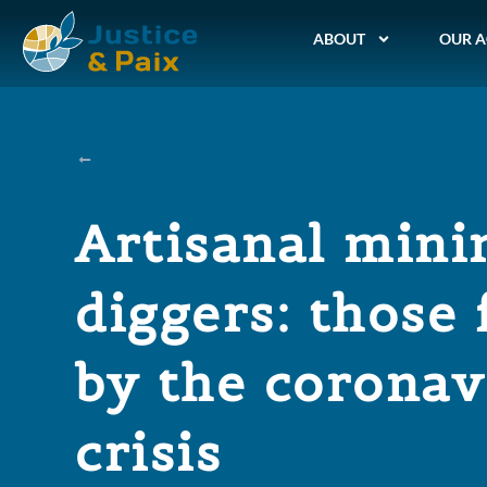
ABOUT
OUR A
Artisanal mini
diggers: those
by the coronav
crisis