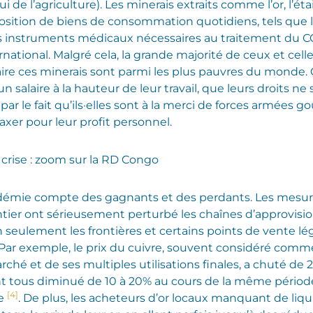
 de l’agriculture). Les minerais extraits comme l’or, l’étai
sition de biens de consommation quotidiens, tels que l’
s instruments médicaux nécessaires au traitement du CO
rnational. Malgré cela, la grande majorité de ceux et cell
ire ces minerais sont parmi les plus pauvres du monde. Ce
 un salaire à la hauteur de leur travail, que leurs droits n
 par le fait qu’ils·elles sont à la merci de forces armées
axer pour leur profit personnel.
 crise : zoom sur la RD Congo
émie compte des gagnants et des perdants. Les mesures 
er ont sérieusement perturbé les chaînes d’approvisi
n seulement les frontières et certains points de vente lé
ar exemple, le prix du cuivre, souvent considéré com
ché et de ses multiples utilisations finales, a chuté de 2
 ont tous diminué de 10 à 20% au cours de la même pério
[4]
te
. De plus, les acheteurs d’or locaux manquant de liquid