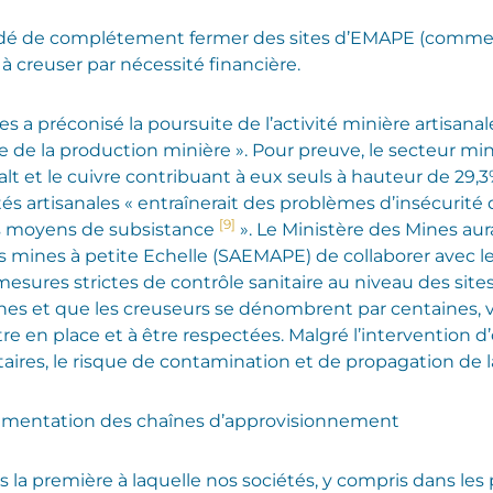
é de complétement fermer des sites d’EMAPE (comme en
 creuser par nécessité financière.
 a préconisé la poursuite de l’activité minière artisanal
ue de la production minière ». Pour preuve, le secteur mi
balt et le cuivre contribuant à eux seuls à hauteur de 29
vités artisanales « entraînerait des problèmes d’insécurité
[9]
s moyens de subsistance
». Le Ministère des Mines au
mines à petite Echelle (SAEMAPE) de collaborer avec les
sures strictes de contrôle sanitaire au niveau des site
es et que les creuseurs se dénombrent par centaines, voir
e en place et à être respectées. Malgré l’intervention d’o
taires, le risque de contamination et de propagation de 
lementation des chaînes d’approvisionnement
la première à laquelle nos sociétés, y compris dans les 