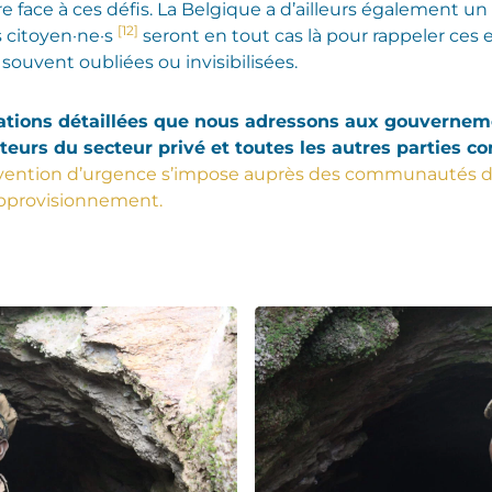
face à ces défis. La Belgique a d’ailleurs également un r
[12]
es citoyen·ne·s
seront en tout cas là pour rappeler ces
souvent oubliées ou invisibilisées.
tions détaillées que nous adressons aux gouvernement
teurs du secteur privé et toutes les autres parties co
vention d’urgence s’impose auprès des communautés d’ex
’approvisionnement.