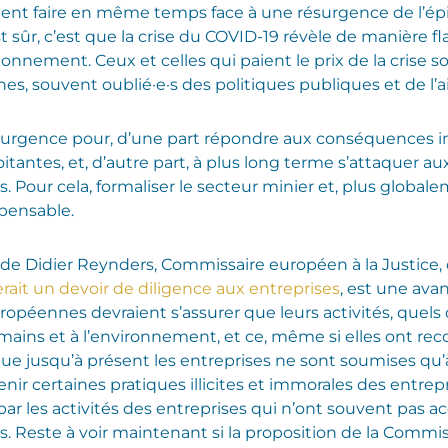
ment faire en même temps face à une résurgence de l’ép
t sûr, c’est que la crise du COVID-19 révèle de manière fl
nnement. Ceux et celles qui paient le prix de la crise so
es, souvent oublié·e·s des politiques publiques et de l’a
’urgence pour, d’une part répondre aux conséquences i
itantes, et, d’autre part, à plus long terme s’attaquer au
 Pour cela, formaliser le secteur minier et, plus globale
pensable.
n de Didier Reynders, Commissaire européen à la Justice,
ait un devoir de diligence aux entreprises
, est une av
uropéennes devraient s’assurer que leurs activités, quels 
ains et à l’environnement, et ce, même si elles ont recours
e jusqu’à présent les entreprises ne sont soumises qu’à 
nir certaines pratiques illicites et immorales des entrepr
 les activités des entreprises qui n’ont souvent pas accè
is. Reste à voir maintenant si la proposition de la Comm