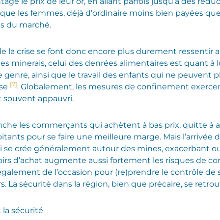
age le prix de leur or, en allant parfois jusqu’à des rédu
er que les femmes, déjà d’ordinaire moins bien payées 
ns du marché.
a crise se font donc encore plus durement ressentir au
des minerais, celui des denrées alimentaires est quant à l
e genre, ainsi que le travail des enfants qui ne peuvent plu
[7]
sse
. Globalement, les mesures de confinement exerce
et souvent appauvri.
he les commerçants qui achètent à bas prix, quitte à al
tants pour se faire une meilleure marge. Mais l’arrivée
 qui se crée généralement autour des mines, exacerbant ou
irs d’achat augmente aussi fortement les risques de con
galement de l’occasion pour (re)prendre le contrôle de s
s. La sécurité dans la région, bien que précaire, se retr
 la sécurité