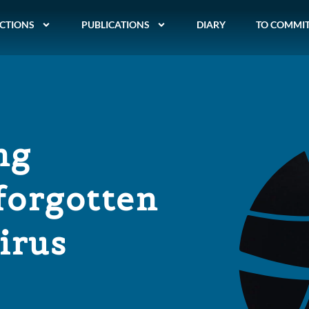
CTIONS
PUBLICATIONS
DIARY
TO COMMI
ng
 forgotten
irus