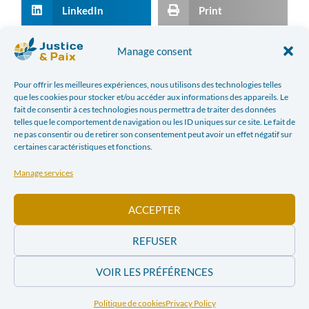
LinkedIn
Print
E-mail
Manage consent
Pour offrir les meilleures expériences, nous utilisons des technologies telles
que les cookies pour stocker et/ou accéder aux informations des appareils. Le
PREVIOUS ARTICLE
NEXT ARTICLE
fait de consentir à ces technologies nous permettra de traiter des données
FOR SUSTAINABLE PEASANT AND FAMILY AGRICULTURE, IN THE COUNTRIES OF THE NORTH AND THE SOUTH
WHAT RESPECT FOR HUMAN RIGHTS DOES THE REGION HAVE?
telles que le comportement de navigation ou les ID uniques sur ce site. Le fait de
ne pas consentir ou de retirer son consentement peut avoir un effet négatif sur
certaines caractéristiques et fonctions.
In the news
Manage services
ACCEPTER
REFUSER
VOIR LES PRÉFÉRENCES
Le Corridor de
Le Corridor de
Lobito : la
Lobito : la
Politique de cookies
Privacy Policy