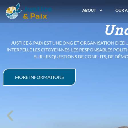
Consomme
ABOUT
OUR A
l’hyperc
L’ÉTUDE SUR LA SOBRIÉTÉ
PUBLIÉE EN 2025, ELLE INTERROGE NOTRE MODÈLE 
CROISSANCE DANS UNE SOCIÉTÉ MARQUÉE
FACE AUX DÉFIS CLIMATIQUES ET SOCIAUX, LA SOBRIÉT
PRODUIRE, DE CONSOMMER ET 
L’ÉTUDE EST DISPONIBLE EN VERSION PAPIER À PRIX L