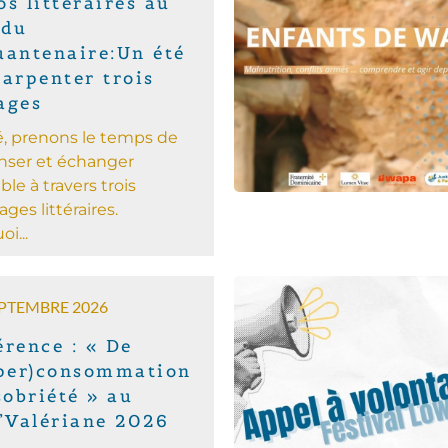
s littéraires au
 du
uantenaire:Un été
 arpenter trois
ages
é, prenons le temps de
penser et échanger
le à travers trois
ages littéraires.
i...
EPTEMBRE 2026
érence : « De
yper)consommation
sobriété » au
i’Valériane 2026