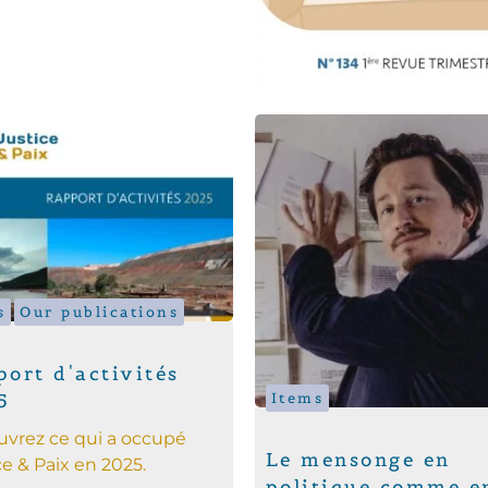
s
Our publications
ort d'activités
Items
5
vrez ce qui a occupé
Le mensonge en
ce & Paix en 2025.
politique comme e