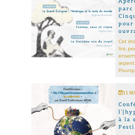
Apéro
parc
Cinq
pour
ouvr
Cet ét
lire, 
ensemb
arpent
Pourquo
11 S
Conf
l’(h
à la 
Fest