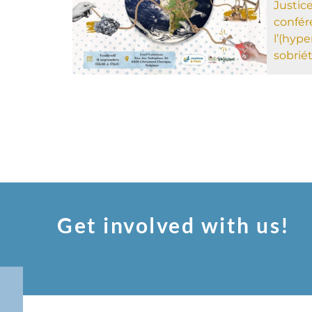
Justice
confér
l’(hyp
sobrié
Get involved with us!