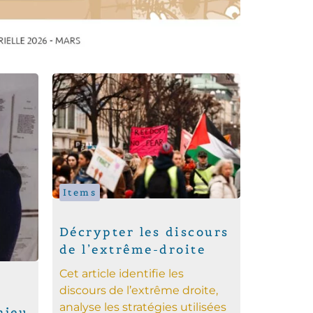
Items
Décrypter les discours
de l’extrême-droite
Cet article identifie les
discours de l’extrême droite,
analyse les stratégies utilisées
njeu