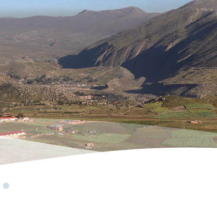
PLUS D'INFOS ICI
News
Studies
Our publications
Consommer moins, viv
l'hyperconsommation à
Découvrez l'étude 2025 de Justice & Paix s