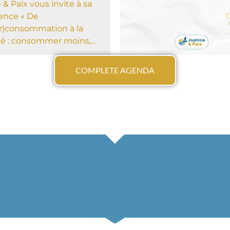
 & Paix vous invite à sa
ence « De
er)consommation à la
té : consommer moins,...
COMPLETE AGENDA