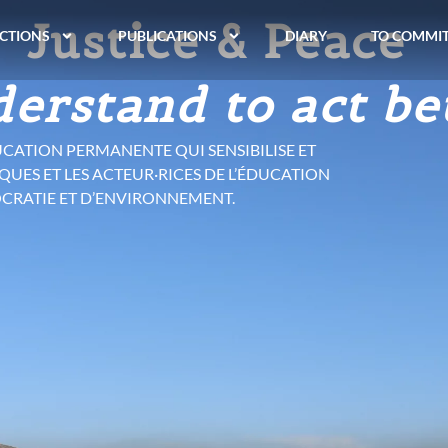
r moins, vivre 
CTIONS
PUBLICATIONS
DIARY
TO COMMI
onsommation à la 
 EST SORTIE.
DE CONSOMMATION ET LES LIMITES DE LA
 PAR L’HYPERCONSUMÉRISME.
É OUVRE LA VOIE À D’AUTRES MANIÈRES DE
DE FAIRE SOCIÉTÉ.
IBRE
AND
EN TÉLÉCHARGEMENT GRATUIT
.