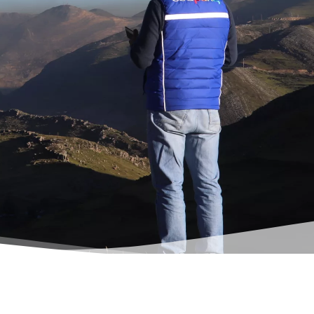
o Talk About Peace
ure recule, la paix
es arts résistent
– culture et paix, arts et résistance Une
...