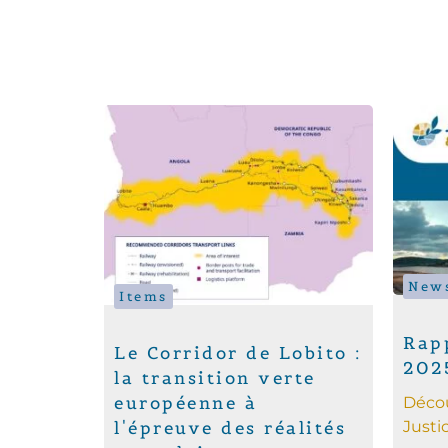
New
Items
Rapp
Le Corridor de Lobito :
202
la transition verte
européenne à
Décou
l'épreuve des réalités
Justi