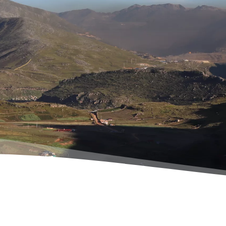
News
Our publications
T
Quand la cult
re mieux. De
recule. Mais l
 la sobriété?
Revue Pour parler de paix 
ur la sobriété
revue consacrée au rôle de