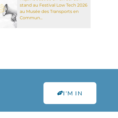
stand au Festival Low Tech 2026
au Musée des Transports en
Commun...
I'M IN