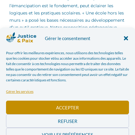
l’émancipation est le fondement, peut éclairer les
logiques et les pratiques scolaires. « Une école hors les
murs » a posé les bases nécessaires au développement
d’un outil pratique. Notre proposition pédagogique,
inspirée de l’éducation permanente, se présente sous
Gérer le consentement
la forme d’une animation permettant de répondre aux
questions suivantes : suis-je un.e enseignant.e
Pour offrir les meilleures expériences, nous utilisons des technologies telles
émancipé.e ? Suis-je un.e enseignant.e
que les cookies pour stocker et/ou accéder aux informations des appareils. Le
émancipateur.rice pour mes élèves ? Il s’agit d’un
fait de consentir à ces technologies nous permettra de traiter des données
telles que le comportement de navigation ou les ID uniques sur ce site. Le fait de
exercice d’auto-évaluation passant par des temps de
ne pas consentir ou de retirer son consentement peut avoir un effet négatif sur
partage et d’échange entre pairs et des moments de
certaines caractéristiques et fonctions.
réflexions plus personnelles. La première question
Gérer les services
pourrait précéder la seconde. Pour être
émancipateur.rice, l’enseignant.e n’a-t-il pas d’abord
besoin de se sentir émancipé.e lui-même dans son
ACCEPTER
métier ? Pour aborder ces questions, nous proposons
REFUSER
de se baser sur un outil : le CIRCEPT de la pédagogie
[2]
émancipatrice en milieu scolaire
. Le CIRCEPT est
VOIR LES PRÉFÉRENCES