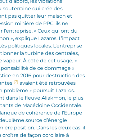
ut d’abord, les vibrations
u souterraine qui crée des
lent pas quitter leur maison et
ssion minière de PPC, ils ne
r l’entreprise. « Ceux qui ont du
on », explique Lazaros. L’impact
és politiques locales. L’entreprise
ionner la turbine des centrales,
e vapeur. À côté de cet usage, «
responsabilité de ce dommage »
justice en 2016 pour destruction des
[7]
lantes
avaient été retrouvées
on problème » poursuit Lazaros.
t dans le fleuve Aliakmon, le plus
itants de Macédoine Occidentale.
anque de cohérence de l’Europe
a deuxième source d’énergie
ière position. Dans les deux cas, il
roître de façon corollaire à