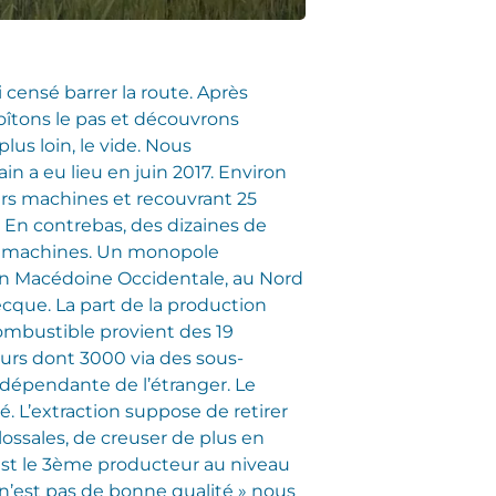
 censé barrer la route. Après
boîtons le pas et découvrons
us loin, le vide. Nous
 a eu lieu en juin 2017. Environ
urs machines et recouvrant 25
. En contrebas, des dizaines de
e machines.
Un monopole
e en Macédoine Occidentale, au Nord
cque. La part de la production
combustible provient des 19
eurs dont 3000 via des sous-
t dépendante de l’étranger. Le
é. L’extraction suppose de retirer
lossales, de creuser de plus en
n est le 3ème producteur au niveau
c n’est pas de bonne qualité » nous