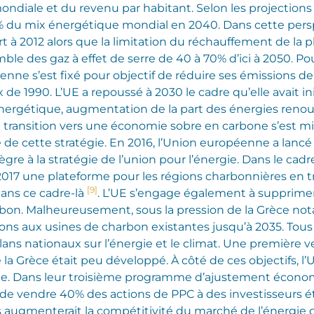
ndiale et du revenu par habitant. Selon les projections 
% du mix énergétique mondial en 2040. Dans cette persp
à 2012 alors que la limitation du réchauffement de la pl
mble des gaz à effet de serre de 40 à 70% d’ici à 2050. 
enne s’est fixé pour objectif de réduire ses émissions de
x de 1990. L’UE a repoussé à 2030 le cadre qu’elle avait 
té énergétique, augmentation de la part des énergies reno
e transition vers une économie sobre en carbone s’est m
 de cette stratégie. En 2016, l’Union européenne a lanc
ègre à la stratégie de l’union pour l’énergie. Dans le ca
7 une plateforme pour les régions charbonnières en tran
[9]
ans ce cadre-là
. L’UE s’engage également à supprimer
arbon. Malheureusement, sous la pression de la Grèce n
ons aux usines de charbon existantes jusqu’à 2035. Tou
ns nationaux sur l’énergie et le climat. Une première ve
la Grèce était peu développé. À côté de ces objectifs, 
èce. Dans leur troisième programme d’ajustement économiq
e vendre 40% des actions de PPC à des investisseurs é
 augmenterait la compétitivité du marché de l’énergie 