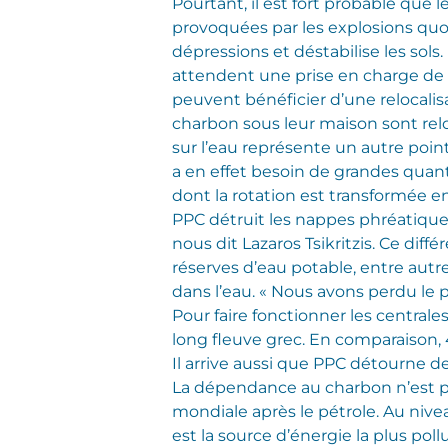
Pourtant, il est fort probable que 
provoquées par les explosions quot
dépressions et déstabilise les sols
attendent une prise en charge de l
peuvent bénéficier d’une relocalisa
charbon sous leur maison sont relo
sur l’eau représente un autre point 
a en effet besoin de grandes quant
dont la rotation est transformée en
PPC détruit les nappes phréatique
nous dit Lazaros Tsikritzis. Ce dif
réserves d’eau potable, entre autr
dans l’eau. « Nous avons perdu le p
Pour faire fonctionner les centra
long fleuve grec. En comparaison
Il arrive aussi que PPC détourne des
La dépendance au charbon n’est pa
mondiale après le pétrole. Au nivea
est la source d’énergie la plus po