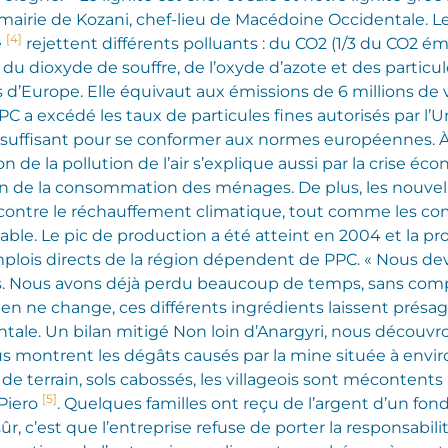
à la mairie de Kozani, chef-lieu de Macédoine Occidentale.
[4]
é
rejettent différents polluants : du CO2 (1/3 du CO2 é
i du dioxyde de souffre, de l’oxyde d’azote et des particul
es d’Europe. Elle équivaut aux émissions de 6 millions de
PC a excédé les taux de particules fines autorisés par l’
insuffisant pour se conformer aux normes européennes. À
 de la pollution de l’air s’explique aussi par la crise é
n de la consommation des ménages. De plus, les nouvelles
contre le réchauffement climatique, tout comme les c
table. Le pic de production a été atteint en 2004 et la p
plois directs de la région dépendent de PPC. « Nous devo
ées. Nous avons déjà perdu beaucoup de temps, sans com
ien ne change, ces différents ingrédients laissent présag
ntale.
Un bilan mitigé Non loin d’Anargyri, nous découvro
 montrent les dégâts causés par la mine située à enviro
 terrain, sols cabossés, les villageois sont mécontents :
[5]
 Piero
. Quelques familles ont reçu de l’argent d’un fo
r, c’est que l’entreprise refuse de porter la responsabil