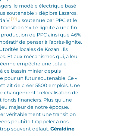
gers, le modèle électrique basé
plus soutenable » déplore Lazaros.
[10]
ida V
» soutenue par PPC et le
 transition ? « Le lignite a une fin
la production de PPC ainsi que 46%
pératif de penser à l’après-lignite.
orités locales de Kozani. Ils
ées. Et aux mécanismes qui, à leur
uropéenne empêche une totale
 à ce bassin minier depuis
ce pour un futur soutenable. Ce «
ettrait de créer 5500 emplois. Une
 ce changement : relocalisation de
t fonds financiers. Plus qu’une
njeu majeur de notre époque.
er véritablement une transition
yens peut/doit rappeler à nos
 trop souvent défaut.
Géraldine