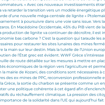
sommateurs. « Avec ces nouveaux investissements étran
ela va retarder la transition vers un modèle énergétique 
surde d’une nouvelle méga-centrale de lignite « Ptolema
arnement à poursuivre dans une voie sans issue.
Vers la
Lazaros. En Macédoine Occidentale, 45% du PIB vient de 
production de lignite va continuer de décroître, il est im
nomie bas carbone ? C’est la question qui taraude les aut
ssaires pour restaurer les sites lunaires des mines ferm
e la main sur leur destin. Mais la tutelle de l’Union e
outien de l’État grec est évident. WWF Grèce s’intéresse
euille de route détaillée sur les mesures à mettre en pla
vités économiques de la région vers l’agriculture et perm
n la mairie de Kozani, des conditions sont nécessaires à
rres des ex-mines de PPC, reconversion professionnelle e
la Grèce, la sortie du charbon se présente comme un e
ter une politique cohérente à cet égard afin d’enclench
ratifs du réchauffement climatique. La pression des cito
mportance de la solidarité dans l’UE qui aujourd’hui fait