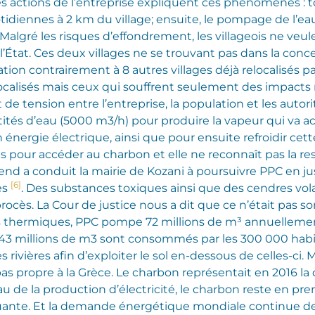
les actions de l’entreprise expliquent ces phénomènes : to
idiennes à 2 km du village; ensuite, le pompage de l’ea
. Malgré les risques d’effondrement, les villageois ne veu
’État. Ces deux villages ne se trouvant pas dans la conce
tion contrairement à 8 autres villages déjà relocalisés pa
calisés mais ceux qui souffrent seulement des impacts n
de tension entre l’entreprise, la population et les autorit
ités d’eau (5000 m3/h) pour produire la vapeur qui va act
 énergie électrique, ainsi que pour ensuite refroidir cett
s pour accéder au charbon et elle ne reconnaît pas la 
férend a conduit la mairie de Kozani à poursuivre PPC en 
[6]
es
. Des substances toxiques ainsi que des cendres vo
rocès. La Cour de justice nous a dit que ce n’était pas s
les thermiques, PPC pompe 72 millions de m³ annuellemen
, 43 millions de m3 sont consommés par les 300 000 hab
 rivières afin d’exploiter le sol en-dessous de celles-ci.
M
s propre à la Grèce. Le charbon représentait en 2016 l
u de la production d’électricité, le charbon reste en prem
lluante. Et la demande énergétique mondiale continue de c