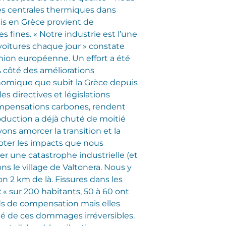
 Les centrales thermiques dans
mis en Grèce provient de
es fines. « Notre industrie est l’une
 voitures chaque jour » constate
Union européenne. Un effort a été
 côté des améliorations
conomique que subit la Grèce depuis
 directives et législations
ompensations carbones, rendent
roduction a déjà chuté de moitié
ns amorcer la transition et la
pter les impacts que nous
er une catastrophe industrielle (et
ns le village de Valtonera. Nous y
n 2 km de là. Fissures dans les
 « sur 200 habitants, 50 à 60 ont
nds de compensation mais elles
ité de ces dommages irréversibles.