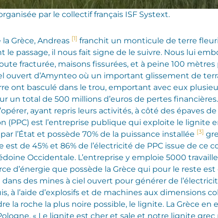
ganisée par le collectif français ISF Systext.
[1]
e la Grèce, Andreas
franchit un monticule de terre fleuri
 le passage, il nous fait signe de le suivre. Nous lui em
te fracturée, maisons fissurées, et à peine 100 mètres pl
 ouvert d’Amynteo où un important glissement de terrain
rre ont basculé dans le trou, emportant avec eux plusie
our un total de 500 millions d’euros de pertes financières
érer, ayant repris leurs activités, à côté des épaves d
n (PPC) est l’entreprise publique qui exploite le lignit
[3]
 par l’État et possède 70% de la puissance installée
gre
te est de 45% et 86% de l’électricité de PPC issue de ce 
doine Occidentale. L’entreprise y emploie 5000 travaill
source d’énergie que possède la Grèce qui pour le reste es
 dans des mines à ciel ouvert pour générer de l’électricit
is, à l’aide d’explosifs et de machines aux dimensions co
e la roche la plus noire possible, le lignite. La Grèce e
ologne. « Le lignite est cher et sale et notre lignite gre