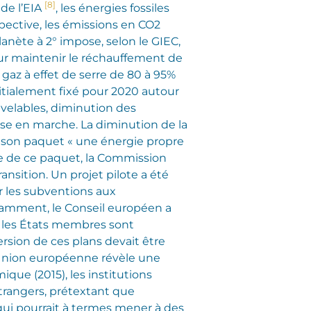
[8]
de l’EIA
, les énergies fossiles
ective, les émissions en CO2
anète à 2° impose, selon le GIEC,
Pour maintenir le réchauffement de
 gaz à effet de serre de 80 à 95%
initialement fixé pour 2020 autour
uvelables, diminution des
ise en marche. La diminution de la
é son paquet « une énergie propre
dre de ce paquet, la Commission
sition. Un projet pilote a été
 les subventions aux
otamment, le Conseil européen a
s les États membres sont
rsion de ces plans devait être
l’Union européenne révèle une
ue (2015), les institutions
trangers, prétextant que
qui pourrait à termes mener à des