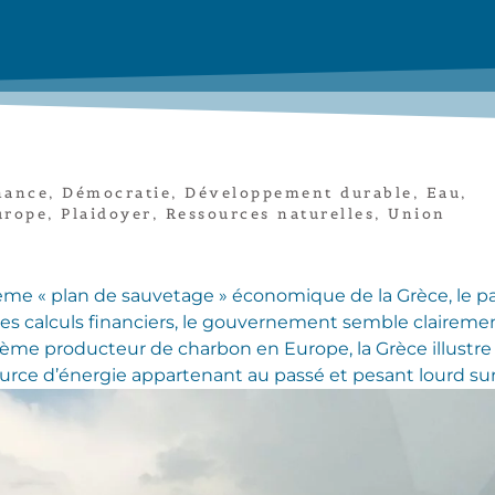
nance
,
Démocratie
,
Développement durable
,
Eau
,
urope
,
Plaidoyer
,
Ressources naturelles
,
Union
ième « plan de sauvetage » économique de la Grèce, le pay
s calculs financiers, le gouvernement semble clairement
ème producteur de charbon en Europe, la Grèce illustre p
urce d’énergie appartenant au passé et pesant lourd sur 