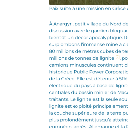
Paix suite à une mission en Grèce or
À Anargyri, petit village du Nord d
discussion avec le gardien bloquant
bientôt un décor apocalyptique. Rou
surplombons l’immense mine à ciel
80 millions de mètres cubes de te
[2]
millions de tonnes de lignite
, p
camions minuscules continuent d’op
historique Public Power Corporatio
de la Grèce. Elle est détenue à 51%
électrique du pays à base de ligni
centrales du bassin minier de Macé
traitants. Le lignite est la seule 
lignite est exploité principalement
la couche supérieure de la terre pu
plus profondément jusqu’à atteindr
européen, après l’Allemagne et la P