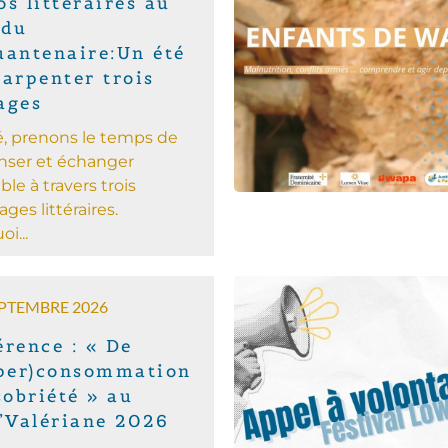
s littéraires au
 du
uantenaire:Un été
 arpenter trois
ages
é, prenons le temps de
penser et échanger
le à travers trois
ages littéraires.
i...
EPTEMBRE 2026
érence : « De
yper)consommation
sobriété » au
i’Valériane 2026