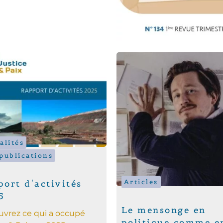
alités
publications
Articles
ort d'activités
5
Le mensonge en
vrez ce qui a occupé
politique comme e