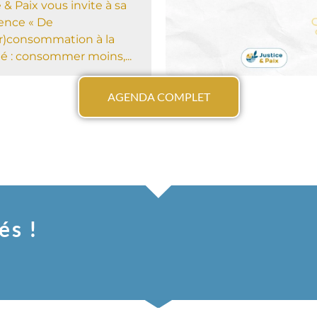
 & Paix vous invite à sa
ence « De
er)consommation à la
té : consommer moins,...
AGENDA COMPLET
és !