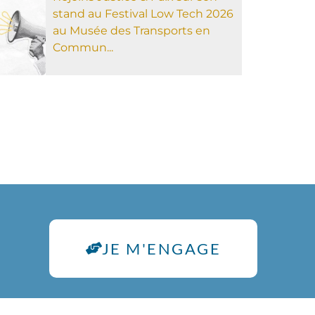
stand au Festival Low Tech 2026
au Musée des Transports en
Commun...
JE M'ENGAGE