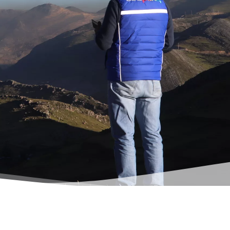
s
Pour Parler de Paix
ure recule, la paix
es arts résistent
– culture et paix, arts et résistance Une
...