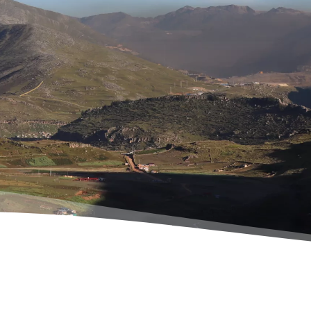
Actualités
Nos publication
Quand la cult
re mieux. De
recule. Mais l
 la sobriété?
Revue Pour parler de paix 
ur la sobriété
revue consacrée au rôle de