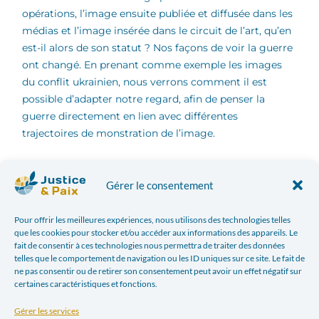
opérations, l’image ensuite publiée et diffusée dans les
médias et l’image insérée dans le circuit de l’art, qu’en
est-il alors de son statut ? Nos façons de voir la guerre
ont changé. En prenant comme exemple les images
du conflit ukrainien, nous verrons comment il est
possible d’adapter notre regard, afin de penser la
guerre directement en lien avec différentes
trajectoires de monstration de l’image.
La surenchère des images
Gérer le consentement
1
La « spatialisation et l’intemporalité »
de l’image
aujourd’hui induisent sa circulation globale qui, à
Pour offrir les meilleures expériences, nous utilisons des technologies telles
travers le développement des nouvelles technologies,
que les cookies pour stocker et/ou accéder aux informations des appareils. Le
fait de consentir à ces technologies nous permettra de traiter des données
l’intègre désormais à des flux et des vecteurs de
telles que le comportement de navigation ou les ID uniques sur ce site. Le fait de
diffusion multiples. À l’ère du tout numérique, on
ne pas consentir ou de retirer son consentement peut avoir un effet négatif sur
assiste à l’émergence de nombreuses plateformes
certaines caractéristiques et fonctions.
destinées à accueillir un flot d’images continu, ce qui
Gérer les services
n’est pas sans conséquences sur l’authenticité et