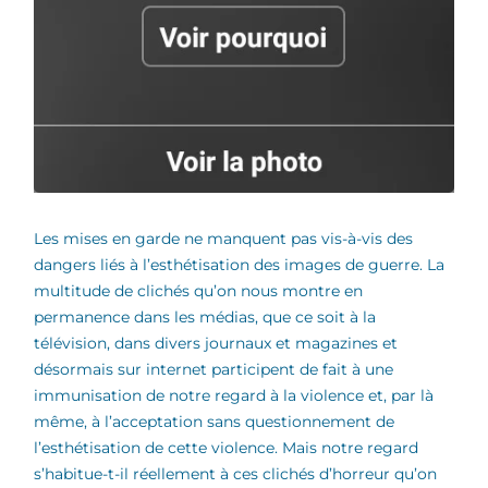
Les mises en garde ne manquent pas vis-à-vis des
dangers liés à l’esthétisation des images de guerre. La
multitude de clichés qu’on nous montre en
permanence dans les médias, que ce soit à la
télévision, dans divers journaux et magazines et
désormais sur internet participent de fait à une
immunisation de notre regard à la violence et, par là
même, à l’acceptation sans questionnement de
l’esthétisation de cette violence. Mais notre regard
s’habitue-t-il réellement à ces clichés d’horreur qu’on