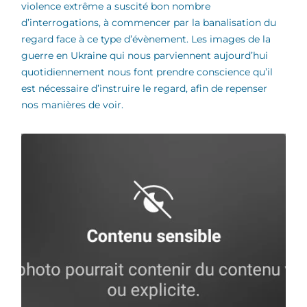
violence extrême a suscité bon nombre
d’interrogations, à commencer par la banalisation du
regard face à ce type d’évènement. Les images de la
guerre en Ukraine qui nous parviennent aujourd’hui
quotidiennement nous font prendre conscience qu’il
est nécessaire d’instruire le regard, afin de repenser
nos manières de voir.