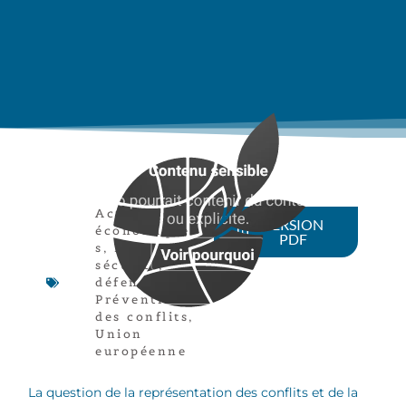
Acteurs
VERSION
économique
PDF
s
,
Paix,
sécurité,
défense
,
Prévention
des conflits
,
Union
européenne
La question de la représentation des conflits et de la