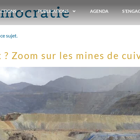
mocratie
ACTIONS
PUBLICATIONS
AGENDA
S’ENGA
ce sujet.
ix ? Zoom sur les mines de cu