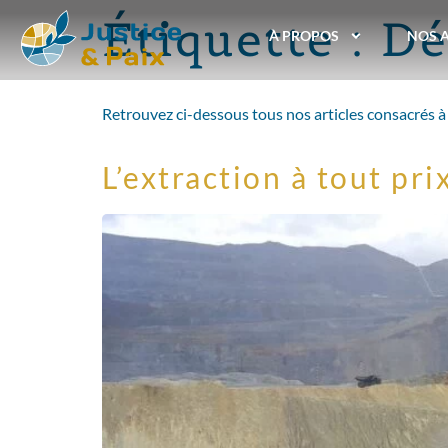
Étiquette :
Dé
À PROPOS
NOS 
Retrouvez ci-dessous tous nos articles consacrés à 
L’extraction à tout pr